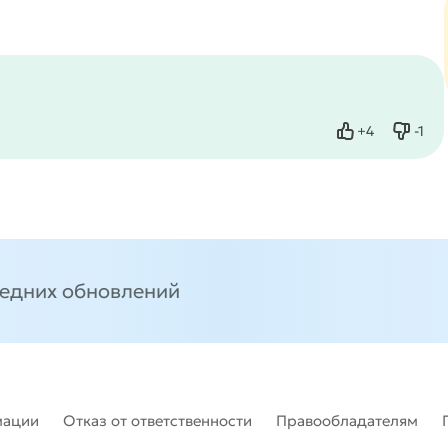
+
4
-
1
Нравится
Не нр
ледних обновлений
мации
Отказ от ответственности
Правообладателям