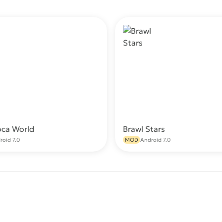
oca World
Brawl Stars
Скачать
С
roid 7.0
MOD
Android 7.0