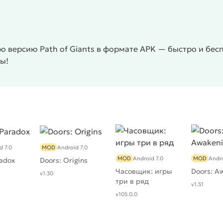
 версию Path of Giants в формате APK — быстро и бесп
ы!
d 7.0
MOD
Android 7.0
MOD
Android 7.0
MOD
Andro
radox
Doors: Origins
Часовщик: игры
Doors: A
v1.30
три в ряд
v1.51
v105.0.0