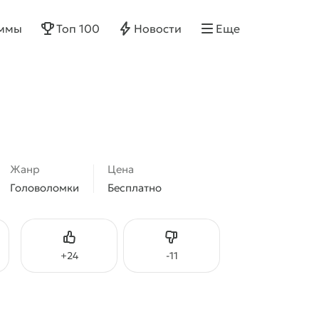
ммы
Топ 100
Новости
Еще
Жанр
Цена
Головоломки
Бесплатно
Нравится
Не нравится
+
24
-
11