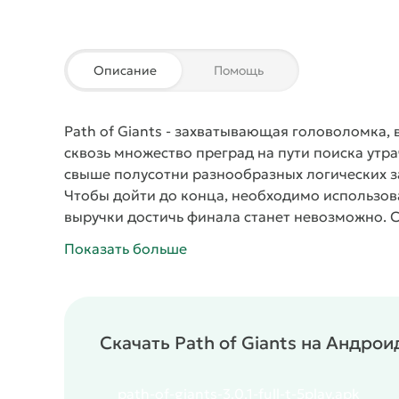
Описание
Помощь
Path of Giants
- захватывающая
головоломка
,
сквозь множество преград на пути поиска утра
свыше полусотни разнообразных логических з
Чтобы дойти до конца, необходимо использова
выручки достичь финала станет невозможно. 
локации в виде скал, заснеженных гор и прочи
Показать больше
Скачать Path of Giants на Андрои
path-of-giants-3.0.1-full-t-5play.apk