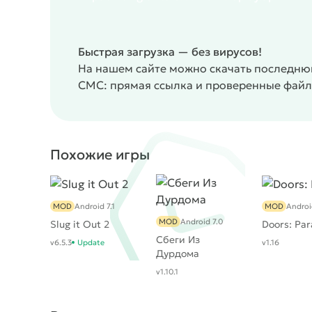
Быстрая загрузка — без вирусов!
На нашем сайте можно скачать последнюю
СМС: прямая ссылка и проверенные файл
Похожие игры
MOD
Android 7.1
MOD
Androi
MOD
Android 7.0
Slug it Out 2
Doors: Pa
Сбеги Из
v6.5.3
Update
v1.16
Дурдома
v1.10.1