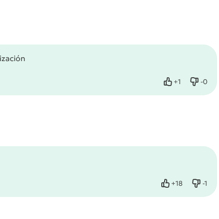
ización
+
1
-
0
Нравится
Не нр
+
18
-
1
Нравится
Не нр