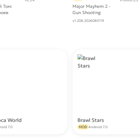
v2.5.4
v10000.5.3
 Том:
Major Mayhem 2 -
роев
Gun Shooting
Action
v1.208.2026080119
oca World
Brawl Stars
Скачать
С
roid 7.0
MOD
Android 7.0