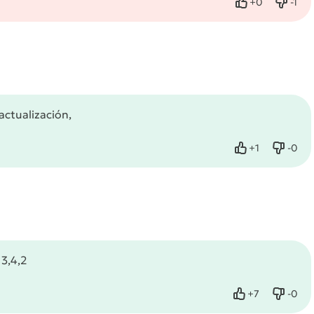
+
0
-
1
Нравится
Не нр
actualización,
+
1
-
0
Нравится
Не нр
13,4,2
+
7
-
0
Нравится
Не нр