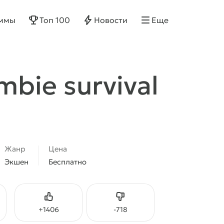
ммы
Топ 100
Новости
Еще
mbie survival
Жанр
Цена
Экшен
Бесплатно
Нравится
Не нравится
+
1406
-
718