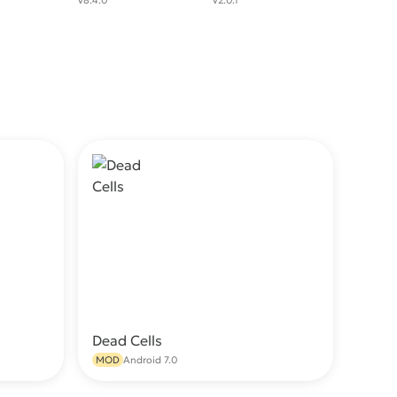
v8.4.0
v2.0.1
Dead Cells
качать
Скачать
MOD
Android 7.0