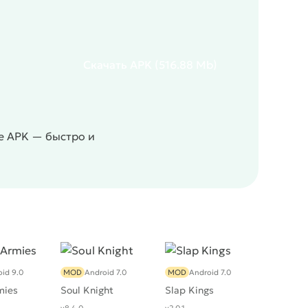
Скачать
APK
(516.88 Mb)
те APK — быстро и
id 9.0
MOD
Android 7.0
MOD
Android 7.0
mies
Soul Knight
Slap Kings