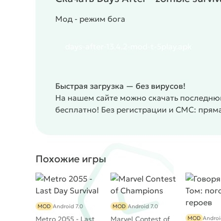
Мод - режим бога
days-after-13.4.2-mod-t-5play.apk
Быстрая загрузка — без вирусов!
На нашем сайте можно скачать последнюю 
бесплатно! Без регистрации и СМС: прям
Похожие игры
MOD
Android 7.0
MOD
Android 7.0
Metro 2055 - Last
Marvel Contest of
MOD
Androi