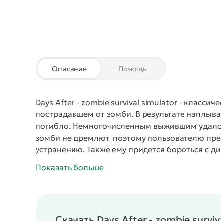
Описание
Помощь
Days After - zombie survival simulator
- классиче
пострадавшем от зомби. В результате наплыв
погибло. Немногочисленным выжившим удалось
зомби не дремлют, поэтому пользователю пре
устранению. Также ему придется бороться с 
дневники выживших, дающие ценную информа
Показать больше
Скачать Days After - zombie survi