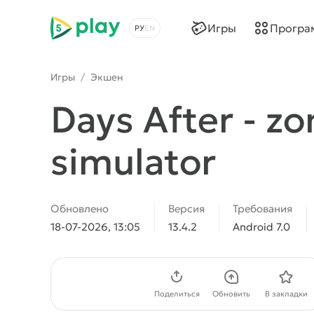
5play
Игры
Програ
Выбрать язык
Игры
/
Экшен
Days After - zo
simulator
Обновлено
Версия
Требования
18-07-2026, 13:05
13.4.2
Android 7.0
Скачать APK
Поделиться
Обновить
В закладки