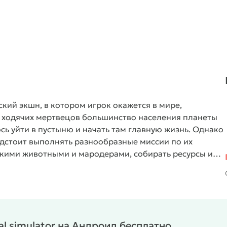
ский экшн, в котором игрок окажется в мире,
а ходячих мертвецов большинство населения планеты
 уйти в пустыню и начать там главную жизнь. Однако
дстоит выполнять разнообразные миссии по их
дикими животными и мародерами, собирать ресурсы и
цию о мире и случившейся катастрофе.
val simulator на Андроид бесплатно