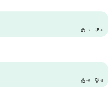
+
3
-
0
Нравится
Не нр
+
9
-
5
Нравится
Не нр