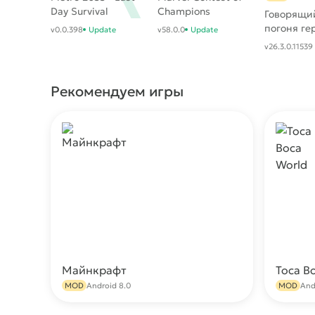
Day Survival
Champions
Говорящий
погоня ге
v0.0.398
Update
v58.0.0
Update
v26.3.0.11539
Рекомендуем игры
Майнкрафт
Toca B
Скачать
MOD
Android 8.0
MOD
And