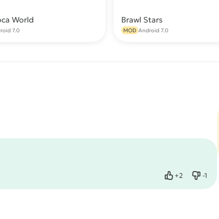
oca World
Brawl Stars
Скачать
С
roid 7.0
MOD
Android 7.0
+
2
-
1
Нравится
Не нр