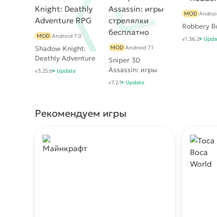
MOD
Androi
Robbery B
MOD
Android 7.0
v1.36.2
Upda
Shadow Knight:
MOD
Android 7.1
Deathly Adventure
Sniper 3D
RPG
Assassin: игры
v3.25.6
Update
стрелялки
v7.2.1
Update
бесплатно
Рекомендуем игры