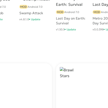
d 7.0
MOD
Android 7.0
MOD
Android 7.0
MOD
Andro
ob
Swamp Attack
Last Day on Earth:
Metro 205
te
v4.8.1.0
Update
Survival
Day Survi
v1.50.5
Update
v0.0.398
U