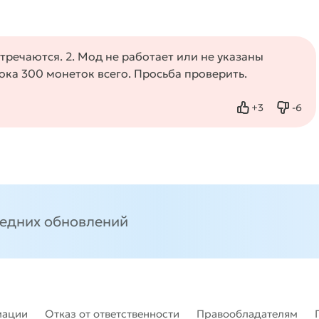
тречаются. 2. Мод не работает или не указаны
грока 300 монеток всего. Просьба проверить.
+
3
-
6
Нравится
Не нр
ледних обновлений
мации
Отказ от ответственности
Правообладателям