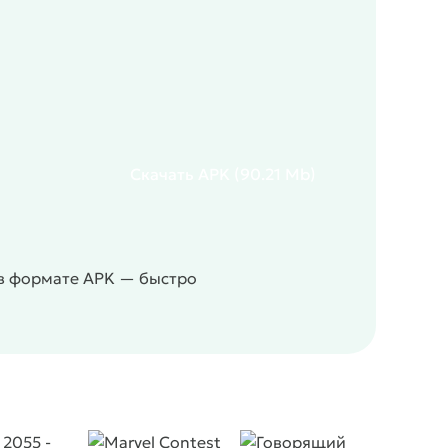
Скачать
APK
(90.21 Mb)
 в формате APK — быстро