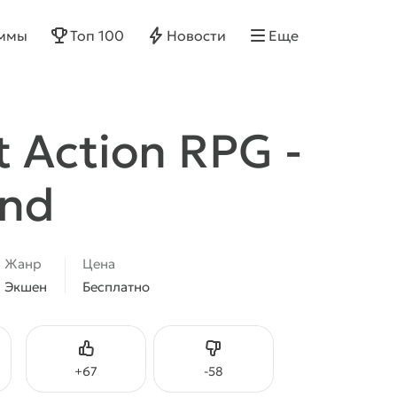
ммы
Топ 100
Новости
Еще
 Action RPG -
end
Жанр
Цена
Экшен
Бесплатно
Нравится
Не нравится
+
67
-
58