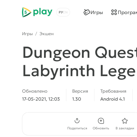
5play
Игры
Програ
Выбрать язык
Игры
/
Экшен
Dungeon Quest
Labyrinth Leg
Обновлено
Версия
Требования
17-05-2021, 12:03
1.30
Android 4.1
Скачать APK
Поделиться
Обновить
В закладки