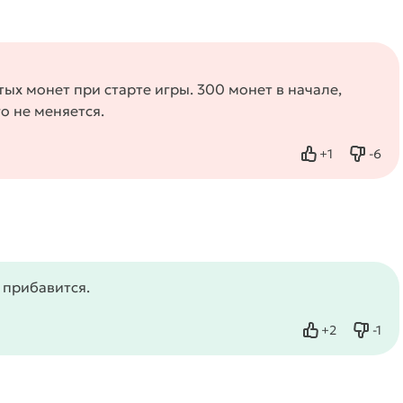
тых монет при старте игры. 300 монет в начале,
о не меняется.
+
1
-
6
Нравится
Не нр
 прибавится.
+
2
-
1
Нравится
Не нр