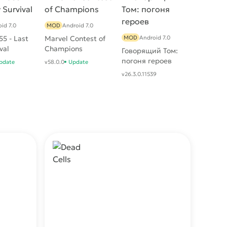
id 7.0
MOD
Android 7.0
5 - Last
Marvel Contest of
MOD
Android 7.0
val
Champions
Говорящий Том:
погоня героев
pdate
v58.0.0
Update
v26.3.0.11539