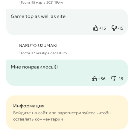
Гости
15 марта 2021 19:44
Game top as well as site
+
15
-
15
Нравится
Не нрав
NARUTO UZUMAKI
Гости
17 октября 2020 10:25
Мне понравилось)))
+
56
-
18
Нравится
Не нрав
Информация
Войдите на сайт или
зарегистрируйтесь
чтобы
оставлять комментарии