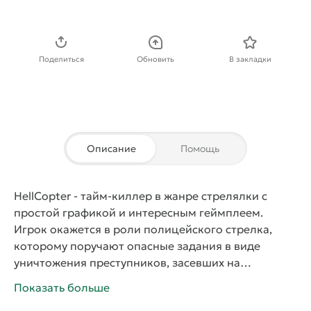
Скачать APK
Поделиться
Обновить
В закладки
Описание
Помощь
HellCopter
- тайм-киллер в жанре стрелялки с
простой графикой и интересным геймплеем.
Игрок окажется в роли полицейского стрелка,
которому поручают опасные задания в виде
уничтожения преступников, засевших на
нескольких этажах здания. На каждом уровне
Показать больше
главный герой должен застрелить всех бандитов,