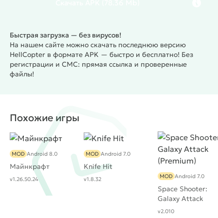
Скачать
APK
(78.36 Mb)
Быстрая загрузка — без вирусов!
На нашем сайте можно скачать последнюю версию
HellCopter в формате APK — быстро и бесплатно! Без
регистрации и СМС: прямая ссылка и проверенные
файлы!
Похожие игры
MOD
Android 8.0
MOD
Android 7.0
Майнкрафт
Knife Hit
MOD
Android 7.0
v1.26.50.24
v1.8.32
Space Shooter:
Galaxy Attack
(Premium)
v2.010