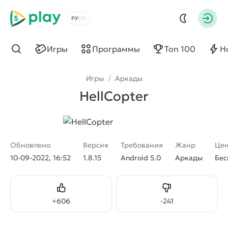
5play
Выбрать язык
Авто
Игры
Программы
Топ 100
Н
Найти
Игры
/
Аркады
HellCopter
Обновлено
Версия
Требования
Жанр
Це
10-09-2022, 16:52
1.8.15
Android 5.0
Аркады
Бес
Нравится
Не нравится
+
606
-
241