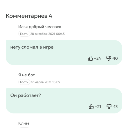
Комментариев 4
Илья добрый человек
Гости
28 октября 2021 00:43
нету сломал в игре
+
24
-
10
Нравится
Не нрав
Я не бот
Гости
27 марта 2021 15:09
Он работает?
+
21
-
13
Нравится
Не нрав
Клим