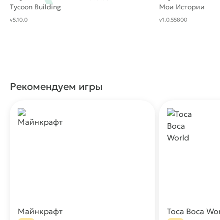
Tycoon Building
Мои Истории
Offline Sim Game
v5.10.0
v1.0.55800
Рекомендуем игры
Майнкрафт
Toca Boca Wo
Скачать