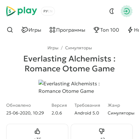
5play
Выбрать язык
Авто
Игры
Программы
Топ 100
Н
Найти
Игры
/
Симуляторы
Everlasting Alchemists :
Romance Otome Game
Обновлено
Версия
Требования
Жанр
23-06-2020, 10:29
2.0.6
Android 5.0
Симуляторы
Нравится
Не нравится