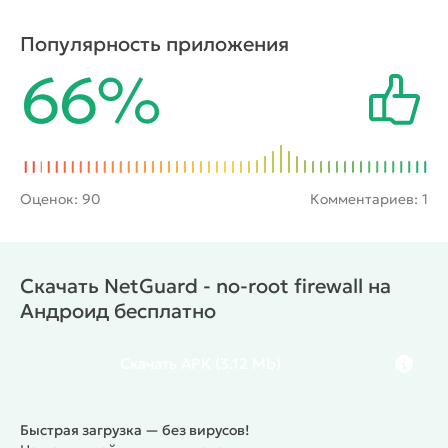
Ограничение доступа к Интернету позволит
значительно сократить использование пакета
Популярность приложения
трафика, уменьшит расход батареи, а главное -
66%
обеспечить конфиденциальность передачи
данных пользователя. При этом для гаджета не
нужно применять рут-права
Оценок:
90
Комментариев: 1
Скачать NetGuard - no-root firewall на
Андроид бесплатно
Скачать
APK
(3.12 Mb)
Быстрая загрузка — без вирусов!