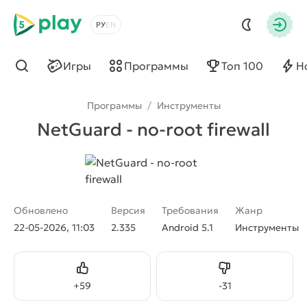
5play
Выбрать язык
Авто
Игры
Программы
Топ 100
Н
Найти
Программы
/
Инструменты
NetGuard - no-root firewall
Обновлено
Версия
Требования
Жанр
22-05-2026, 11:03
2.335
Android 5.1
Инструменты
Нравится
Не нравится
+
59
-
31