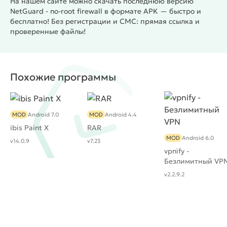
На нашем сайте можно скачать последнюю версию
NetGuard - no-root firewall в формате APK — быстро и
бесплатно! Без регистрации и СМС: прямая ссылка и
проверенные файлы!
Похожие программы
MOD
Android 7.0
MOD
Android 4.4
ibis Paint X
RAR
MOD
Android 6.0
v14.0.9
v7.23
vpnify -
Безлимитный VP
v2.2.9.2