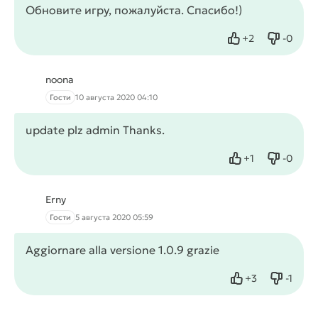
Обновите игру, пожалуйста. Спасибо!)
+
2
-
0
Нравится
Не нрав
noona
Гости
10 августа 2020 04:10
update plz admin Thanks.
+
1
-
0
Нравится
Не нрав
Erny
Гости
5 августа 2020 05:59
Aggiornare alla versione 1.0.9 grazie
+
3
-
1
Нравится
Не нра