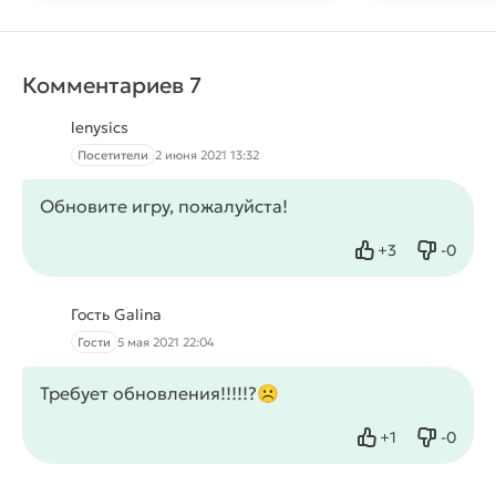
Комментариев 7
lenysics
Посетители
2 июня 2021 13:32
Обновите игру, пожалуйста!
+
3
-
0
Нравится
Не нрав
Гость Galina
Гости
5 мая 2021 22:04
Требует обновления!!!!!?☹️
+
1
-
0
Нравится
Не нрав