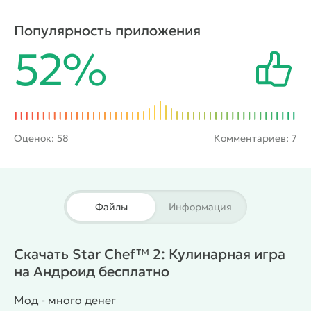
элитной. Для этого ему предстоит посредством
помощников готовить блюда, начиная от
Популярность приложения
бургеров и пиццы, а заканчивая пастой, фрикасе и
52%
вафлями. Попутно с этим тут нужно улучшать
оборудование и декорировать помещения, чтобы
посетители чувствовали себя комфортно во время
принятия пищи.
Оценок:
58
Комментариев: 7
Файлы
Информация
Скачать Star Chef™ 2: Кулинарная игра
на Андроид бесплатно
Мод - много денег