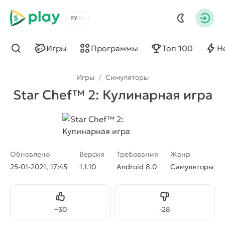
5play
Выбрать язык
Авто
Игры
Программы
Топ 100
Н
Найти
Игры
/
Симуляторы
Star Chef™ 2: Кулинарная игра
Обновлено
Версия
Требования
Жанр
25-01-2021, 17:45
1.1.10
Android 8.0
Симуляторы
Нравится
Не нравится
+
30
-
28