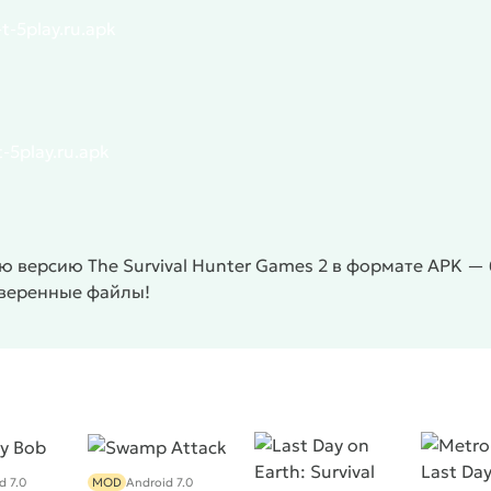
t-5play.ru.apk
-5play.ru.apk
 версию The Survival Hunter Games 2 в формате APK — 
оверенные файлы!
d 7.0
MOD
Android 7.0