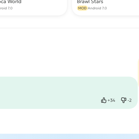
oca World
Brawl Stars
Скачать
С
roid 7.0
MOD
Android 7.0
+
34
-
2
Нравится
Не нр