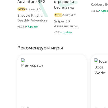
Robbery B
MOD
Android 7.0
v1.36.2
Upda
Shadow Knight:
MOD
Android 7.1
Deathly Adventure
Sniper 3D
RPG
Assassin: игры
v3.25.6
Update
стрелялки
v7.2.1
Update
бесплатно
Рекомендуем игры