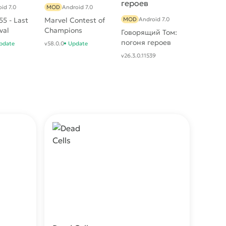
id 7.0
MOD
Android 7.0
5 - Last
Marvel Contest of
MOD
Android 7.0
val
Champions
Говорящий Том:
погоня героев
pdate
v58.0.0
Update
v26.3.0.11539