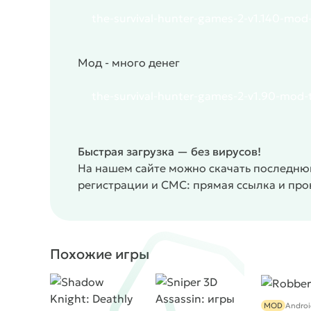
the-survival-hunter-games-2-v1.140-mod-
Мод - много денег
the-survival-hunter-games-2-v1.90-mod-t
Быстрая загрузка — без вирусов!
На нашем сайте можно скачать последнюю
регистрации и СМС: прямая ссылка и пр
Похожие игры
MOD
Androi