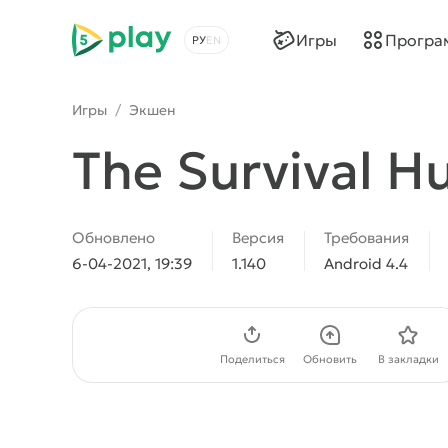
5play
Игры
Програ
Выбрать язык
Игры
/
Экшен
The Survival H
Обновлено
Версия
Требования
6-04-2021, 19:39
1.140
Android 4.4
Скачать APK
Поделиться
Обновить
В закладки