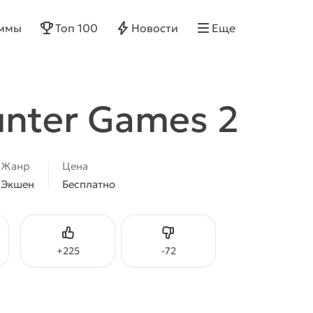
ммы
Топ 100
Новости
Еще
unter Games 2
Жанр
Цена
Экшен
Бесплатно
Нравится
Не нравится
+
225
-
72