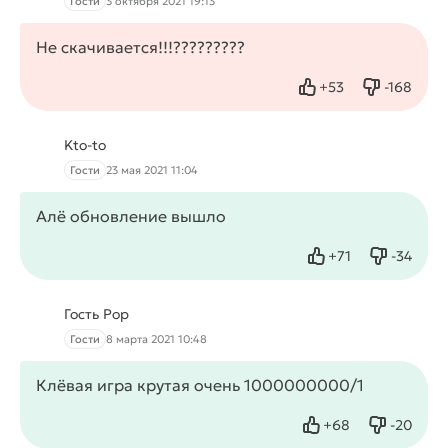
Гости
3 октября 2021 19:13
Не скачивается!!!?????????
+
53
-
168
Нравится
Не нрави
Kto-to
Гости
23 мая 2021 11:04
Алё обновление вышло
+
71
-
34
Нравится
Не нрав
Гость Рор
Гости
8 марта 2021 10:48
Клёвая игра крутая очень 1000000000/1
+
68
-
20
Нравится
Не нрав