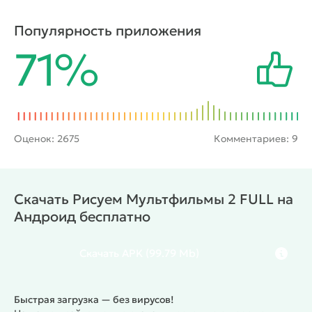
рассказать тем самым уникальную историю.
Основной особенностью здесь является скелетная
Популярность приложения
анимация, также тут присутствует автоматическая
71%
настройка промежуточных кадров. Многообразие
же моделек даст возможность работы с
различными сюжетами и героями своего фильма.
Оценок:
2675
Комментариев: 9
Скачать Рисуем Мультфильмы 2 FULL на
Андроид бесплатно
Скачать
APK
(99.79 Mb)
Быстрая загрузка — без вирусов!