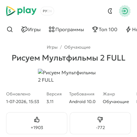
5play
Выбрать язык
Авто
Игры
Программы
Топ 100
Н
Найти
Игры
/
Обучающие
Рисуем Мультфильмы 2 FULL
Обновлено
Версия
Требования
Жанр
1-07-2026, 15:53
3.11
Android 10.0
Обучающие
Нравится
Не нравится
+
1903
-
772