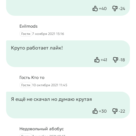
+
40
-
24
Нравится
Не нрав
Evilmods
Гости
7 ноября 2021 15:16
Круто работает лайк!
+
41
-
18
Нравится
Не нрав
Гость Кто то
Гости
10 октября 2021 11:45
Я ещё не скачал но думаю крутая
+
30
-
22
Нравится
Не нрав
Недовольный абобус