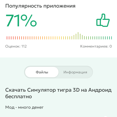
семью. Помимо простого изучения окружающей
Популярность приложения
среды тут также можно выполнять миссии,
71%
наградой за которые будут ценные очки.
Полученные баллы после заданий пойдут на
прокачку здоровья, энергии и навыков атаки.
Оценок:
112
Комментариев: 0
Файлы
Информация
Скачать Симулятор тигра 3D на Андроид
бесплатно
Мод - много денег