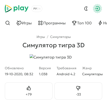
5play
Выбрать язык
Авто
Игры
Программы
Топ 100
Н
Найти
Игры
/
Симуляторы
Симулятор тигра 3D
Обновлено
Версия
Требования
Жанр
19-10-2020, 08:32
1.038
Android 4.2
Симуляторы
Нравится
Не нравится
+
79
-
33