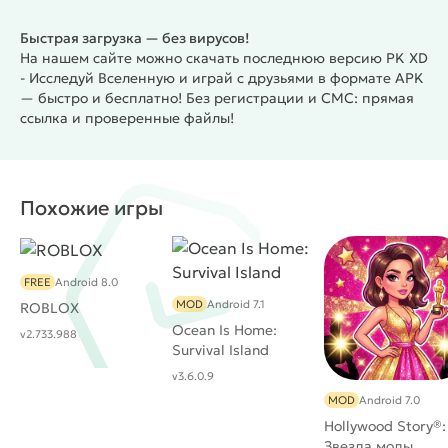
Быстрая загрузка — без вирусов!
На нашем сайте можно скачать последнюю версию PK XD
- Исследуй Вселенную и играй с друзьями в формате APK
— быстро и бесплатно! Без регистрации и СМС: прямая
ссылка и проверенные файлы!
Похожие игры
FREE
Android 8.0
MOD
Android 7.1
ROBLOX
Ocean Is Home:
v2.733.988
Survival Island
v3.6.0.9
MOD
Android 7.0
Hollywood Story®:
Звезда моды