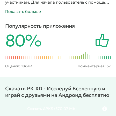
участникам. Для начала пользователь с помощью
редактора создаст героя, наделив его внешность
Показать больше
уникальными чертами и одеждой. Далее персонаж
отправится в мир, где получит возможность
Популярность приложения
построить дом, завести друзей, зарабатывать
80%
монетки и участвовать в интересных мини-играх.
Также у него появится шанс завести питомца.
Оценок:
19649
Комментариев: 57
Скачать PK XD - Исследуй Вселенную и
играй с друзьями на Андроид бесплатно
Скачать
APKS
(570.07 Mb)