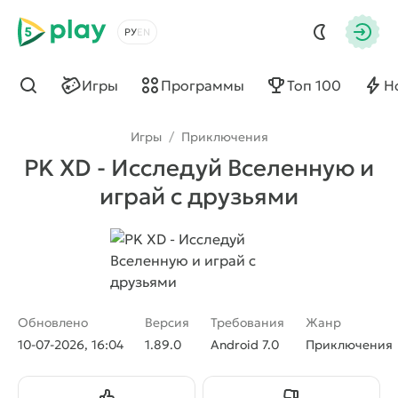
5play
Выбрать язык
Авто
Игры
Программы
Топ 100
Н
Найти
Игры
/
Приключения
PK XD - Исследуй Вселенную и
играй с друзьями
Обновлено
Версия
Требования
Жанр
10-07-2026, 16:04
1.89.0
Android 7.0
Приключения