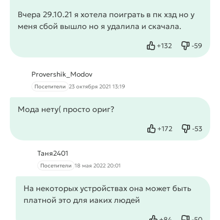
Вчера 29.10.21 я хотела поиграть в пк хзд но у
меня сбой вышло но я удалила и скачала.
+
132
-
59
Нравится
Не нрав
Provershik_Modov
Посетители
23 октября 2021 13:19
Мода нету( просто ориг?
+
172
-
53
Нравится
Не нрав
Таня2401
Посетители
18 мая 2022 20:01
На некоторых устройствах она может быть
платной это для иаких людей
+
84
-
50