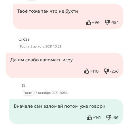
Твоё тоже так что не бухти
+
96
-
154
Нравится
Не нрав
Cross
Гости
2 августа 2021 10:22
Да им слабо взломать игру
+
110
-
236
Нравится
Не нрави
G
Гости
17 октября 2021 20:54
Вначале сам взломай потом уже говори
+
141
-
36
Нравится
Не нрав