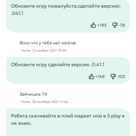
Обновите игру пожалуйста,сделайте версию:
.041.1
+
193
-
78
Нравится
Не нрав
Ясно что у тебя нет мозгов
Гости
12 ноября 2021 19:20
Обновите игру сделайте версию .0.41.1
+
149
-
103
Нравится
Не нрав
Зайчишка TV
Гости
30 октября 2021 11:46
Ребята скачивайте в плей маркет или в 5 play я
не знаю.