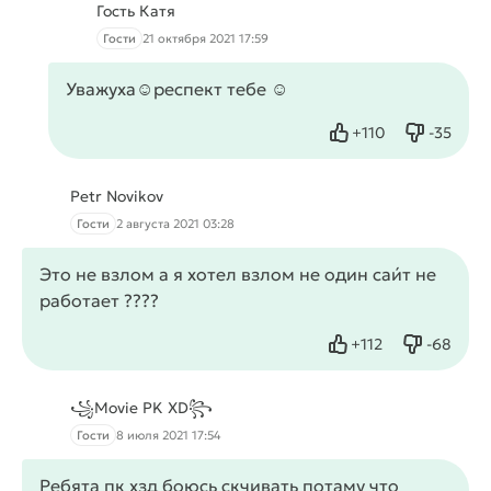
Гость Катя
Гости
21 октября 2021 17:59
Уважуха☺️респект тебе ☺️
+
110
-
35
Нравится
Не нрав
Petr Novikov
Гости
2 августа 2021 03:28
Это не взлом а я хотел взлом не один саи́т не
работает ????
+
112
-
68
Нравится
Не нрав
꧁Movie PK XD꧂
Гости
8 июля 2021 17:54
Ребята пк хзд боюсь скчивать потаму что