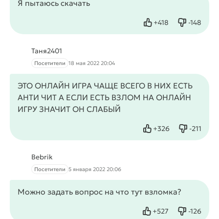
Я пытаюсь скачать
+
418
-
148
Нравится
Не нрав
Таня2401
Посетители
18 мая 2022 20:04
ЭТО ОНЛАЙН ИГРА ЧАЩЕ ВСЕГО В НИХ ЕСТЬ
АНТИ ЧИТ А ЕСЛИ ЕСТЬ ВЗЛОМ НА ОНЛАЙН
ИГРУ ЗНАЧИТ ОН СЛАБЫЙ
+
326
-
211
Нравится
Не нрав
Bebrik
Посетители
5 января 2022 20:06
Можно задать вопрос на что тут взломка?
+
527
-
126
Нравится
Не нрав