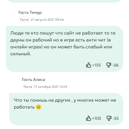
Гость Тимур
Гости
27 августа 2021 09:46
Люди те кто пишут что сайт не работает то те
дауны он рабочий но в игре есть анти чит (в
онлайн играх) но он может быть слабый или
сильный.
+
155
-
56
Нравится
Не нрав
Гость Алиса
Гости
17 октября 2021 12:49
Что ты гонишь на других , у многих может не
работать ☹️
+
103
-
55
Нравится
Не нрав