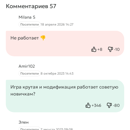
Комментариев 57
Milana S
Посетители
18 апреля 2026 14:27
Не работает 👎
+
8
-
10
Нравится
Не нрав
Amir102
Посетители
8 октября 2023 14:43
Игра крутая и
модификация
работает советую
новичкам?
+
346
-
80
Нравится
Не нрав
Элен
Посетители
7 августа 2023 09:08