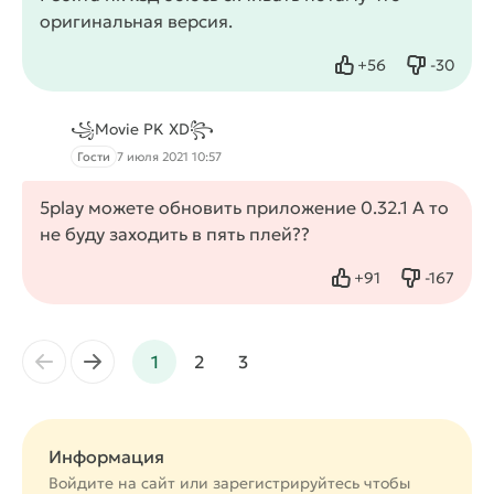
оригинальная версия.
+
56
-
30
Нравится
Не нрав
꧁Movie PK XD꧂
Гости
7 июля 2021 10:57
5play можете обновить приложение 0.32.1 А то
не буду заходить в пять плей??
+
91
-
167
Нравится
Не нрав
←
→
1
2
3
Информация
Войдите на сайт или
зарегистрируйтесь
чтобы