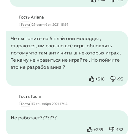
Нравится
Не нрав
Гость Ariana
Гости
29 сентября 2021 15:59
Чё вы гоните на 5 плэй они молодцы ,
стараются, им сложно всё игры обновлять
потому что там анти читы ,в некоторых играх .
Те каму не нравиться не играйте , Но поймите
это не разрабов вина ?
+
318
-
93
Нравится
Не нрав
Гость Гость
Гости
13 сентября 2021 17:14
Не работает??????‍?️
+
239
-
132
Нравится
Не нрав