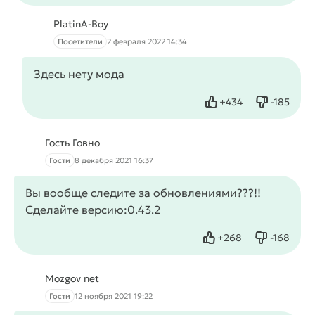
PlatinA-Boy
Посетители
2 февраля 2022 14:34
Здесь нету мода
+
434
-
185
Нравится
Не нрав
Гость Говно
Гости
8 декабря 2021 16:37
Вы вообще следите за обновлениями???!!
Сделайте версию:0.43.2
+
268
-
168
Нравится
Не нрави
Mozgov net
Гости
12 ноября 2021 19:22