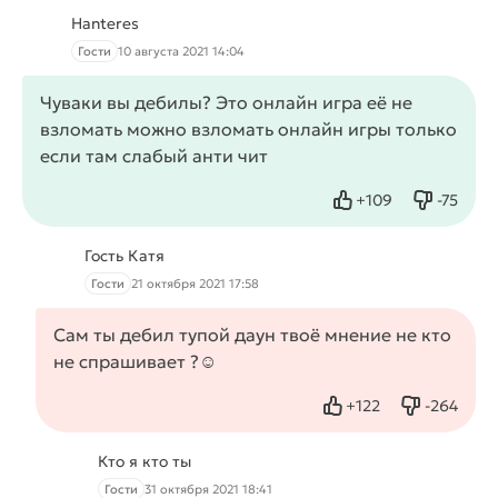
Hanteres
Гости
10 августа 2021 14:04
Чуваки вы дебилы? Это онлайн игра её не
взломать можно взломать онлайн игры только
если там слабый анти чит
+
109
-
75
Нравится
Не нрав
Гость Катя
Гости
21 октября 2021 17:58
Сам ты дебил тупой даун твоё мнение не кто
не спрашивает ?☺️
+
122
-
264
Нравится
Не нрави
Кто я кто ты
Гости
31 октября 2021 18:41