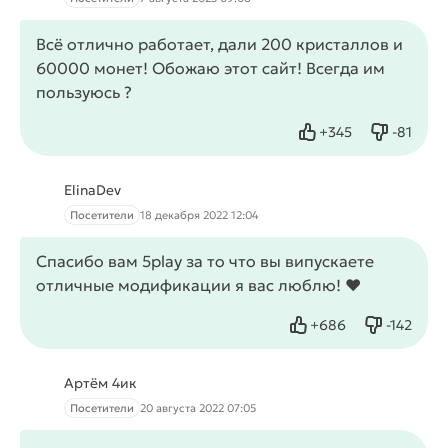
Всё отлично работает, дали 200 кристаллов и
60000 монет! Обожаю этот сайт! Всегда им
пользуюсь ?
+
345
-
81
Нравится
Не нрав
ElinaDev
Посетители
18 декабря 2022 12:04
Спасибо вам 5play за то что вы випускаете
отличные модификации я вас люблю! ❤️
+
686
-
142
Нравится
Не нрав
Артём 4ик
Посетители
20 августа 2022 07:05