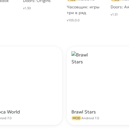
radox
Doors: Origins
Часовщик: игры
Doors: A
v1.30
три в ряд
v1.51
v105.0.0
oca World
Brawl Stars
Скачать
С
roid 7.0
MOD
Android 7.0