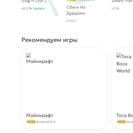
Slug it Out 2
Doors: Pa
Сбеги Из
v6.5.3
Update
v1.16
Дурдома
v1.10.1
Рекомендуем игры
Майнкрафт
Toca B
Скачать
MOD
Android 8.0
MOD
And