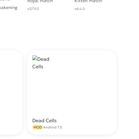
Royal Match
Kitten Match
wakening
v37743
v6.4.0
Dead Cells
качать
Скачать
MOD
Android 7.0