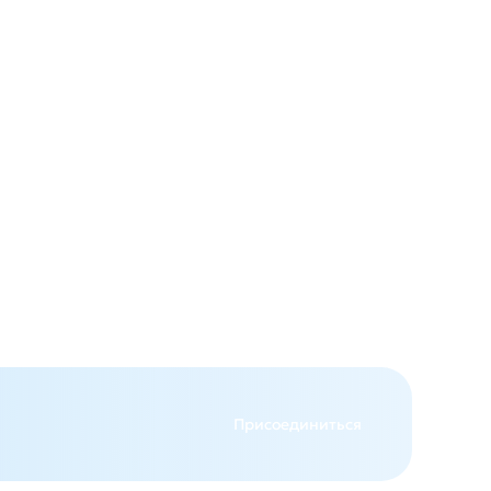
авится
авится
Присоединиться