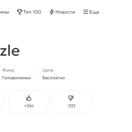
ммы
Топ 100
Новости
Еще
zle
Жанр
Цена
Головоломки
Бесплатно
Нравится
Не нравится
+
554
-
333