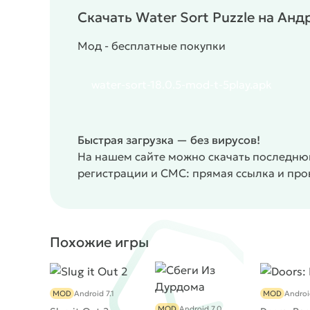
Скачать Water Sort Puzzle на Ан
Мод - бесплатные покупки
water-sort-18.0.5-mod-t-5play.apk
Быстрая загрузка — без вирусов!
На нашем сайте можно скачать последнюю
регистрации и СМС: прямая ссылка и пр
Похожие игры
MOD
Android 7.1
MOD
Androi
MOD
Android 7.0