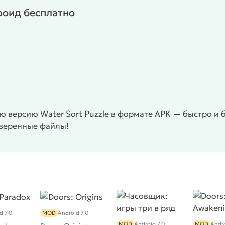
дроид бесплатно
 версию Water Sort Puzzle в формате APK — быстро и б
оверенные файлы!
d 7.0
MOD
Android 7.0
MOD
Android 7.0
MOD
Andro