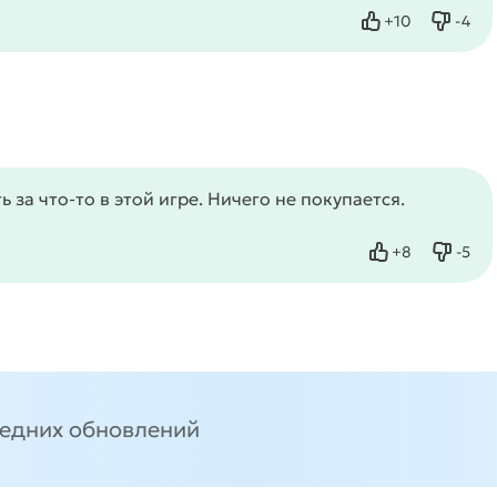
+
10
-
4
Нравится
Не нр
 за что-то в этой игре. Ничего не покупается.
+
8
-
5
Нравится
Не нр
ледних обновлений