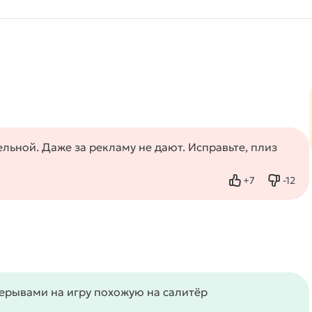
ьной. Даже за рекламу не дают. Исправьте, плиз
+
7
-
12
Нравится
Не нр
ерывами на игру похожую на салитёр