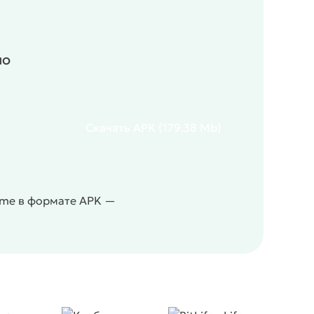
но
Скачать
APK
(179.38 Mb)
ame в формате APK —