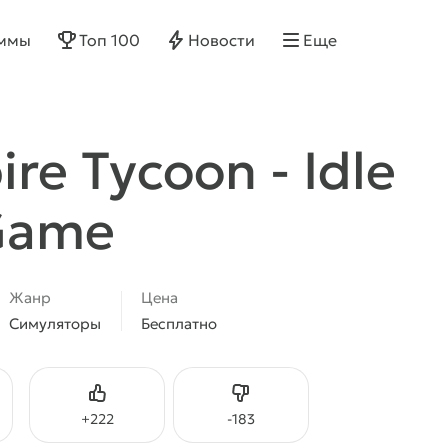
ммы
Топ 100
Новости
Еще
re Tycoon - Idle
Game
Жанр
Цена
Симуляторы
Бесплатно
Нравится
Не нравится
+
222
-
183