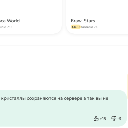
oca World
Brawl Stars
Скачать
С
roid 7.0
MOD
Android 7.0
 кристаллы сохраняются на сервере а так вы не
+
15
-
3
Нравится
Не нр