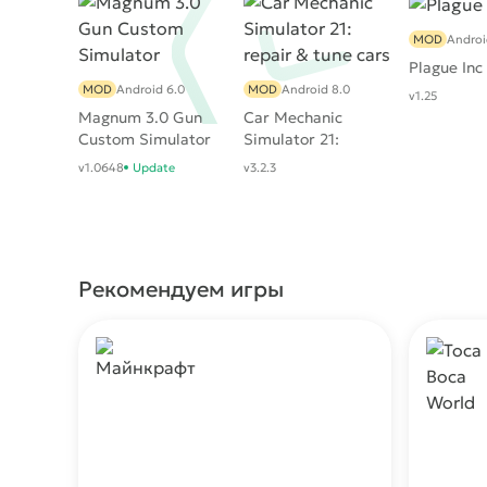
MOD
Androi
Plague Inc
MOD
Android 6.0
MOD
Android 8.0
v1.25
Magnum 3.0 Gun
Car Mechanic
Custom Simulator
Simulator 21:
repair & tune cars
v1.0648
Update
v3.2.3
Рекомендуем игры