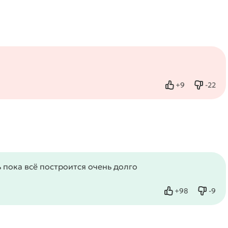
+
9
-
22
Нравится
Не нра
 пока всё построится очень долго
+
98
-
9
Нравится
Не нр