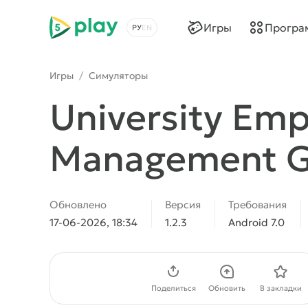
5play
Игры
Програ
Выбрать язык
Игры
/
Симуляторы
University Empi
Management 
Обновлено
Версия
Требования
17-06-2026, 18:34
1.2.3
Android 7.0
Скачать APK
Поделиться
Обновить
В закладки