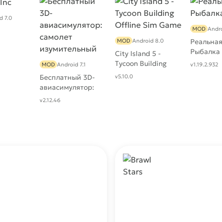
d 7.0
MOD
Andro
MOD
Android 8.0
Реальна
Рыбалка
City Island 5 -
Tycoon Building
MOD
Android 7.1
v1.19.2.932
Offline Sim Game
Бесплатный 3D-
v5.10.0
авиасимулятор:
самолет
v2.12.46
изумительный