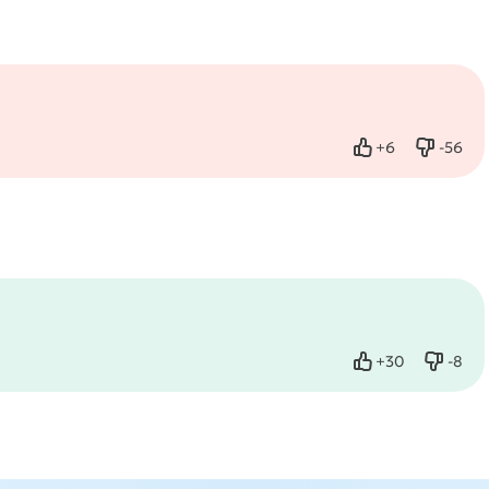
+
6
-
56
Нравится
Не нра
+
30
-
8
Нравится
Не нр