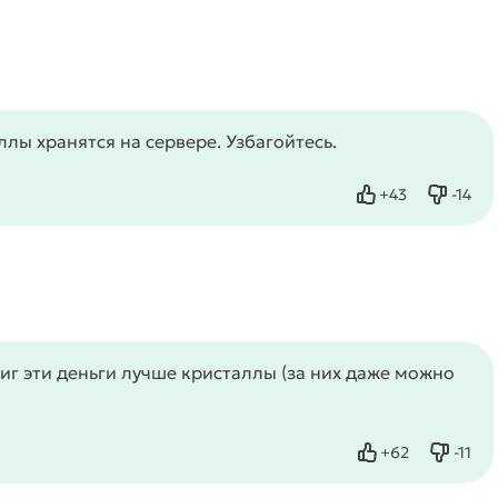
ллы хранятся на сервере. Узбагойтесь.
+
43
-
14
Нравится
Не нр
иг эти деньги лучше кристаллы (за них даже можно
+
62
-
11
Нравится
Не нр