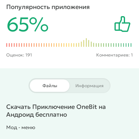
доступных героев тут есть рыцарь, воин, маг,
Популярность приложения
некромант и пиромант. Каждый из них имеет свои
65%
особенности и способности, которые нужно
использовать во время продвижения по
подземным катакомбам.
Оценок:
191
Комментариев: 1
Файлы
Информация
Скачать Приключение OneBit на
Андроид бесплатно
Мод - меню