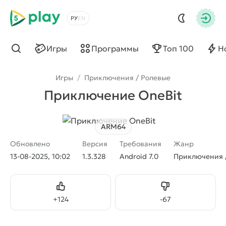
5play
Выбрать язык
Авто
Игры
Программы
Топ 100
Н
Найти
Игры
/
Приключения / Ролевые
Приключение OneBit
ARM64
Обновлено
Версия
Требования
Жанр
13-08-2025, 10:02
1.3.328
Android 7.0
Приключения 
Нравится
Не нравится
+
124
-
67