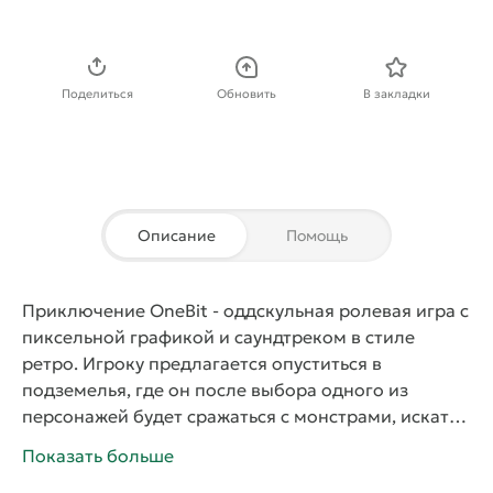
Скачать APK
Поделиться
Обновить
В закладки
Описание
Помощь
Приключение OneBit
- оддскульная ролевая игра с
пиксельной графикой и саундтреком в стиле
ретро. Игроку предлагается опуститься в
подземелья, где он после выбора одного из
персонажей будет сражаться с монстрами, искать
монеты и полезные предметы, а также улучшать
Показать больше
характеристики и боевые навыки. Среди