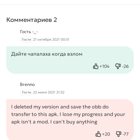
Комментариев 2
Гость -_-
Гости
21 октября 2021 00:51
Дайте чапалаха когда взлом
+
104
-
26
Нравится
Не нрав
Brenno
Гости
22 июня 2021 21:32
I deleted my version and save the obb do
transfer to this apk. I lose my progress and your
apk isn't a mod. I can't buy anything
+
20
-
77
Нравится
Не нрав