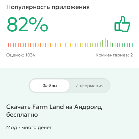
поможет продавать овощи и фрукты, а животные
Популярность приложения
станут давать молоко и яйца, которые также
82%
отправятся на рынок. Полученные средства
владелец фермы станет тратить на ее дальнейшее
всестороннее развитие.
Оценок:
1034
Комментариев: 2
Файлы
Информация
Скачать Farm Land на Андроид
бесплатно
Мод - много денег