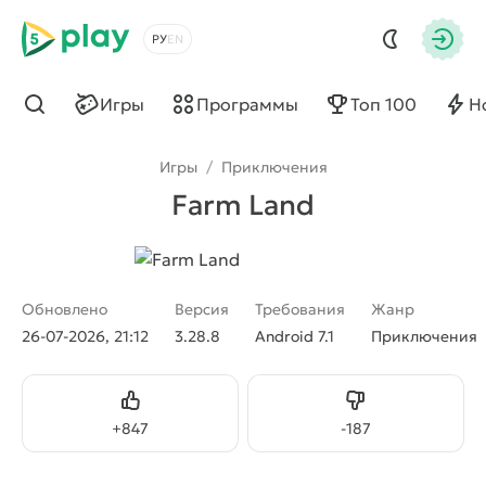
5play
Выбрать язык
Авто
Игры
Программы
Топ 100
Н
Найти
Игры
/
Приключения
Farm Land
Обновлено
Версия
Требования
Жанр
26-07-2026, 21:12
3.28.8
Android 7.1
Приключения
Нравится
Не нравится
+
847
-
187