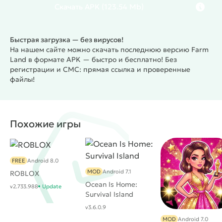
Скачать
APK
(123.54 Mb)
Быстрая загрузка — без вирусов!
На нашем сайте можно скачать последнюю версию Farm
Land в формате APK — быстро и бесплатно! Без
регистрации и СМС: прямая ссылка и проверенные
файлы!
Похожие игры
FREE
Android 8.0
MOD
Android 7.1
ROBLOX
Ocean Is Home:
v2.733.988
Update
Survival Island
v3.6.0.9
MOD
Android 7.0