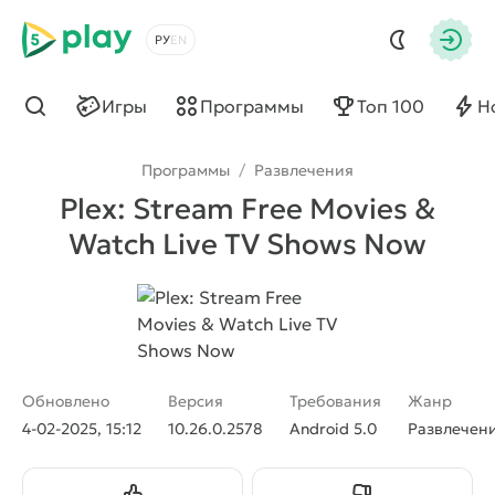
5play
Выбрать язык
Авто
Игры
Программы
Топ 100
Н
Найти
Программы
/
Развлечения
Plex: Stream Free Movies &
Watch Live TV Shows Now
Обновлено
Версия
Требования
Жанр
4-02-2025, 15:12
10.26.0.2578
Android 5.0
Развлечен