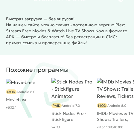
Быстрая загрузка — без вирусов!
На нашем сайте можно скачать последнюю версию Plex:
Stream Free Movies & Watch Live TV Shows Now в формате
APK — быстро и бесплатно! Без регистрации и СМС:
прямая ссылка и проверенные файлы!
Похожие программы
MOD
Android 6.0
Moviebase
PAID
Android 7.0
MOD
Android 8.0
v6.12.4
Stick Nodes Pro -
IMDb Movies & TV
Stickfigure
Shows: Trailers,
Animator
Reviews, Tickets
v4.3.1
v9.3.1.109310300