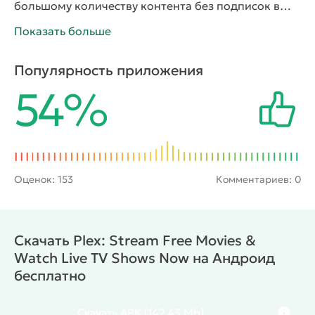
большому количеству контента без подписок в
любое время. Библиотека стриминге насчитывает
Показать больше
тысячи фильмов и сериалов, различные
телевизионные и веб-шоу, документальные и
Популярность приложения
спортивные передачи, а также подкасты. Для
54%
поиска нужного видео или аудио здесь
реализована система фильтров и простой
интерфейс, также есть функция сохранения.
Объем контента постоянно увеличивается,
поэтому каждый сможет найти здесь что-нибудь
для просмотра себе по душе.
Оценок:
153
Комментариев: 0
Скачать Plex: Stream Free Movies &
Watch Live TV Shows Now на Андроид
бесплатно
Скачать
APK
(142.43 Mb)