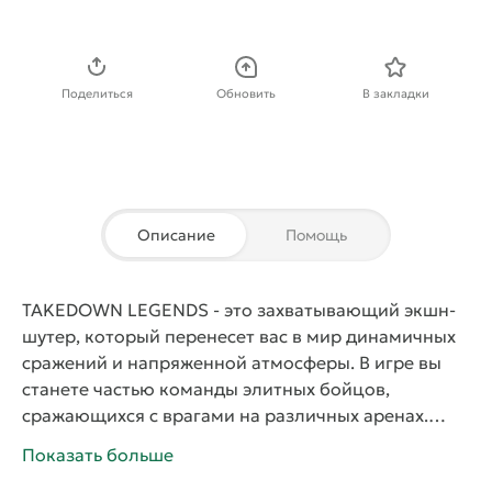
Скачать APK
Поделиться
Обновить
В закладки
Описание
Помощь
TAKEDOWN LEGENDS
- это захватывающий экшн-
шутер, который перенесет вас в мир динамичных
сражений и напряженной атмосферы. В игре вы
станете частью команды элитных бойцов,
сражающихся с врагами на различных аренах.
Каждый уровень предлагает уникальные
Показать больше
испытания и возможность развивать свои навыки,