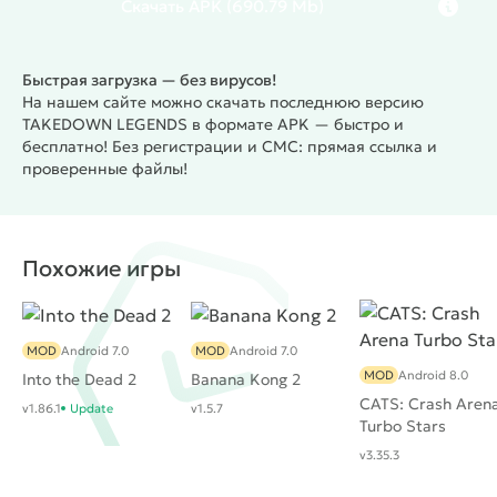
Скачать
APK
(690.79 Mb)
Быстрая загрузка — без вирусов!
На нашем сайте можно скачать последнюю версию
TAKEDOWN LEGENDS в формате APK — быстро и
бесплатно! Без регистрации и СМС: прямая ссылка и
проверенные файлы!
Похожие игры
MOD
Android 7.0
MOD
Android 7.0
MOD
Android 8.0
Into the Dead 2
Banana Kong 2
CATS: Crash Aren
v1.86.1
Update
v1.5.7
Turbo Stars
v3.35.3