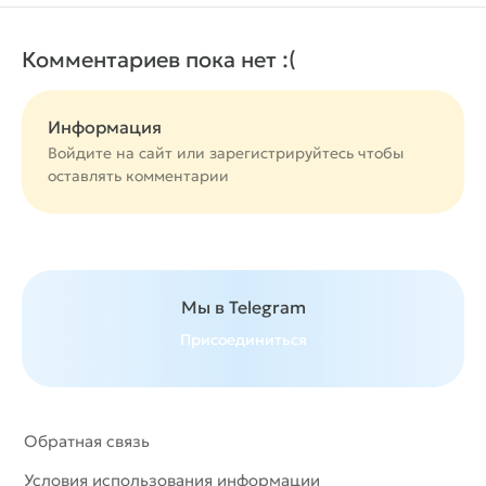
Комментариев пока нет :(
Информация
Войдите на сайт или
зарегистрируйтесь
чтобы
оставлять комментарии
Мы в Telegram
Присоединиться
Обратная связь
Условия использования информации