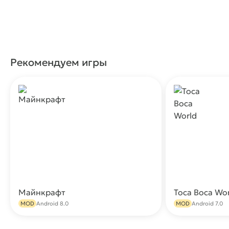
Рекомендуем игры
Майнкрафт
Toca Boca Wo
Скачать
MOD
Android 8.0
MOD
Android 7.0