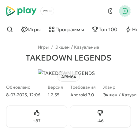
5play
Выбрать язык
Авто
Игры
Программы
Топ 100
Н
Найти
Игры
/
Экшен / Казуальные
TAKEDOWN LEGENDS
ARM64
Обновлено
Версия
Требования
Жанр
8-07-2025, 12:06
1.2.55
Android 7.0
Экшен / Казуа
Нравится
Не нравится
+
87
-
46