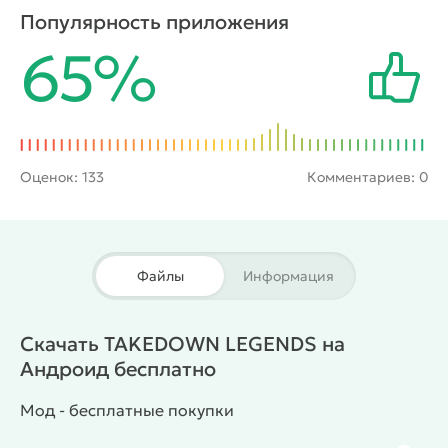
используя разнообразное оружие и специальные
Популярность приложения
способности.
С яркой графикой и плавным
65%
геймплеем,
TAKEDOWN LEGENDS
предлагает
игрокам множество режимов, включая
кооперативные испытания и соревновательные
битвы. Вы сможете настраивать своего персонажа,
открывать новые виды вооружения и прокачивать
свои способности, чтобы стать настоящим
Оценок:
133
Комментариев: 0
мастером боя.
Погрузитесь в мир азартных
сражений, где каждое ваше решение может стать
решающим. В
TAKEDOWN LEGENDS
вы не просто
играете - вы участвуете в эпических битвах, где
Файлы
Информация
требуется стратегическое мышление и быстрая
реакция. Присоединяйтесь к сообществу игроков
и покажите всем, на что вы способны!
Скачать TAKEDOWN LEGENDS на
Андроид бесплатно
Мод - бесплатные покупки