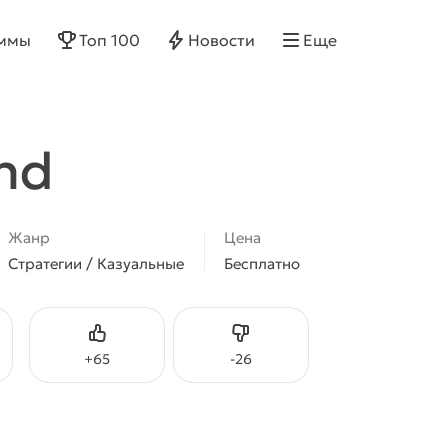
ммы
Топ 100
Новости
Еще
and
Жанр
Цена
Стратегии / Казуальные
Бесплатно
Нравится
Не нравится
+
65
-
26