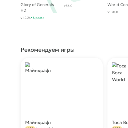
Glory of Generals
World Con
v56.0
HD
v1.28.0
v1.2.24
Update
Рекомендуем игры
Майнкрафт
Toca B
Скачать