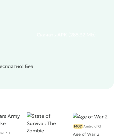
Скачать
APK
(285.32 Mb)
есплатно! Без
MOD
Android 7.1
id 7.0
Age of War 2