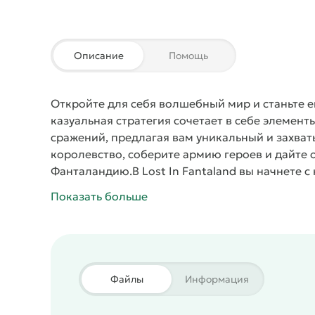
Описание
Помощь
Откройте для себя волшебный мир и станьте е
казуальная стратегия сочетает в себе элемент
сражений, предлагая вам уникальный и захв
королевство, соберите армию героев и дайте
Фанталандию.
В
Lost In Fantaland
вы начнете с
превратить в могущественный город. Стройте 
Показать больше
свою экономику и привлекайте новых жителей.
возможности и получать преимущество над вр
Собирайте армию из различных героев, кажды
способностями. Улучшайте их экипировку, обу
монстров, бандитов и других врагов, угрожаю
Файлы
Информация
игра для всех поклонников казуальных страт
строить, развиваться и сражаться, то эта игра