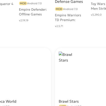
queror 4
MOD
Android 7.0
Toy Wars
Men Stri
Empire Defender:
MOD
Android 7.0
Offline Games
Empire Warriors
v3.290.0
TD Premium:
v2.19.19
Tower Defense
v2.5.71
Games
oca World
Brawl Stars
Скачать
С