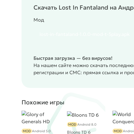
приведите свой народ к процветанию!
Скачай
Скачать Lost In Fantaland на Анд
приключение! Судьба Фанталандии в ваших рук
правителя! Не упустите возможность испытать
Мод
мобильном устройстве!
lost-in-fantaland-1.0.0-mod-t-5play.apk
Быстрая загрузка — без вирусов!
На нашем сайте можно скачать последнюю
регистрации и СМС: прямая ссылка и пр
Похожие игры
MOD
Android 8.0
MOD
Android 5.0
MOD
Androi
Bloons TD 6