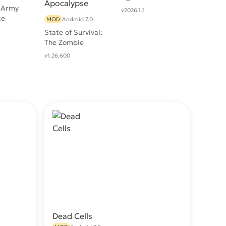
 Army
v2026.1.1
ke
MOD
Android 7.0
State of Survival:
The Zombie
Apocalypse
v1.26.600
Dead Cells
качать
Скачать