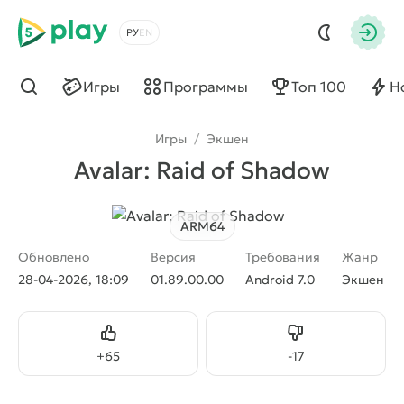
5play
Выбрать язык
Авто
Игры
Программы
Топ 100
Н
Найти
Игры
/
Экшен
Avalar: Raid of Shadow
ARM64
Обновлено
Версия
Требования
Жанр
28-04-2026, 18:09
01.89.00.00
Android 7.0
Экшен
Нравится
Не нравится
+
65
-
17