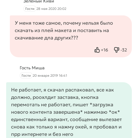
Зелёный Киви
Гости
28 мая 2020 20:02
У меня тоже самое, почему нельзя было
скачать из плей макета и поставить на
скачивание дла других???
+
16
-
32
Нравится
Не нрав
Гость Миша
Гости
20 января 2019 16:41
Не работает, я скачал распаковал, все как
должно, роохлдит заставка, кнопка
перемотать не работает, пишет *загрузка
нового контента завершена* нажимаю *ок*
единственный вариант, сообщение вылезает
снова как только я нажму окей, я пробовал и
прр интернете и без него