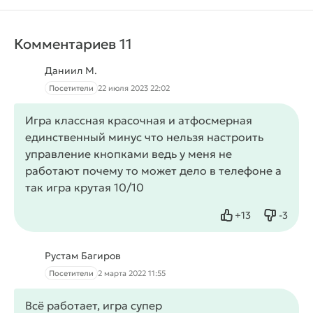
Комментариев 11
Даниил М.
Посетители
22 июля 2023 22:02
Игра классная красочная и атфосмерная
единственный минус что нельзя настроить
управление кнопками ведь у меня не
работают почему то может дело в телефоне а
так игра крутая 10/10
+
13
-
3
Нравится
Не нрав
Рустам Багиров
Посетители
2 марта 2022 11:55
Всё работает, игра супер