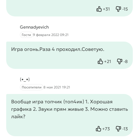
+
31
-
15
Нравится
Не нрав
Gennadyevich
Гости
9 февраля 2022 09:21
Игра огонь.Раза 4 проходил.Советую.
+
21
-
8
Нравится
Не нрав
(•_•)
Посетители
8 мая 2021 19:21
Вообще игра топчик (топ4ик) 1. Хорошая
графика 2. Звуки прям живые 3. Можно ставить
лайк?
+
73
-
13
Нравится
Не нрав