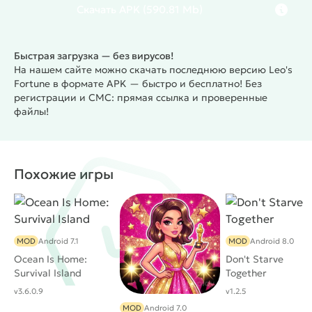
тщательно продумано. На выбор пользователю
Скачать
APK
(590.81 Mb)
предоставляют несколько вариантов:
классический с наэкранными кнопками, и
Быстрая загрузка — без вирусов!
современный без них. Второй вариант дает
На нашем сайте можно скачать последнюю версию Leo's
возможность комфортно проходить игру на
Fortune в формате APK — быстро и бесплатно! Без
гаджетах с маленькой диагональю.
Leo's Fortune
-
регистрации и СМС: прямая ссылка и проверенные
одна из немногих игр, которая затягивает с
файлы!
первых минут. Незатейливый сюжет позволяет в
полной мере насладится красивой графикой,
шикарной озвучкой и продуманным геймплеем.
Похожие игры
MOD
Android 7.1
MOD
Android 8.0
Ocean Is Home:
Don't Starve
Survival Island
Together
v3.6.0.9
v1.2.5
MOD
Android 7.0