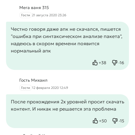
Мега ваня 315
Гости
21 августа 2020 23:26
Честно говоря даже апк не скачался, пишется
"ошибка при синтаксическом анализе пакета",
надеюсь в скором времени появится
нормальный апк
+
38
-
16
Нравится
Не нрав
Гость Михаил
Гости
12 февраля 2020 12:49
После прохождения 2х уровней просит скачать
контент. И никак не решается эта проблема
+
50
-
15
Нравится
Не нрав