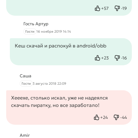
+
57
-
19
Нравится
Не нрав
Гость Артур
Гости
16 ноября 2019 14:14
Кеш скачай и распокуй в android/obb
+
23
-
16
Нравится
Не нрав
Саша
Гости
3 августа 2018 22:09
Хееехе, столько искал, уже не надеялся
скачать пиратку, но все заработало!
+
24
-
44
Нравится
Не нрав
Amir