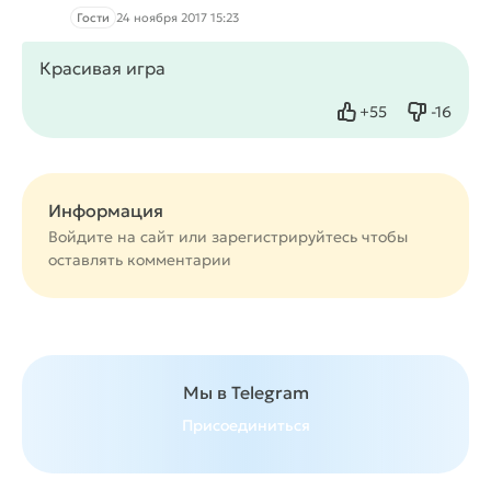
Гости
24 ноября 2017 15:23
Красивая игра
+
55
-
16
Нравится
Не нрав
Информация
Войдите на сайт или
зарегистрируйтесь
чтобы
оставлять комментарии
Мы в Telegram
Присоединиться