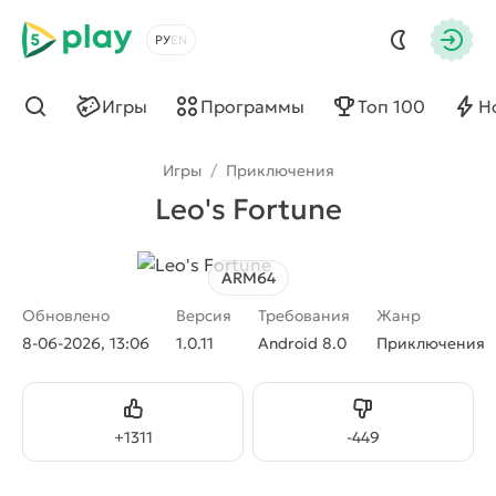
5play
Выбрать язык
Авто
Игры
Программы
Топ 100
Н
Найти
Игры
/
Приключения
Leo's Fortune
ARM64
Обновлено
Версия
Требования
Жанр
8-06-2026, 13:06
1.0.11
Android 8.0
Приключения
Нравится
Не нравится
+
1311
-
449