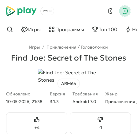
5play
Выбрать язык
Авто
Игры
Программы
Топ 100
Н
Найти
Игры
/
Приключения / Головоломки
Find Joe: Secret of The Stones
ARM64
Обновлено
Версия
Требования
Жанр
10-05-2026, 21:38
3.1.3
Android 7.0
Приключения 
Нравится
Не нравится
+
4
-
1