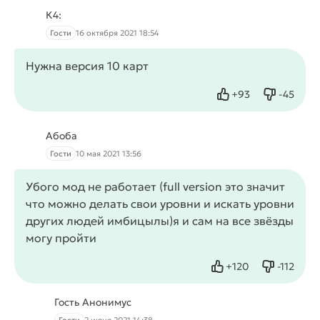
К4:
Гости
16 октября 2021 18:54
Нужна версия 10 карт
+
93
-
45
Нравится
Не нрав
Абоба
Гости
10 мая 2021 13:56
Убого мод не работает (full version это значит
что можно делать свои уровни и искать уровни
других людей имбицылы)я и сам на все звёзды
могу пройти
+
120
-
112
Нравится
Не нрав
Гость Анонимус