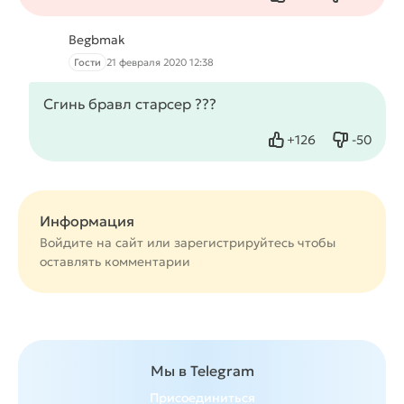
Нравится
Не нрав
Begbmak
Гости
21 февраля 2020 12:38
Сгинь бравл старсер ???
+
126
-
50
Нравится
Не нрав
Информация
Войдите на сайт или
зарегистрируйтесь
чтобы
оставлять комментарии
Мы в Telegram
Присоединиться