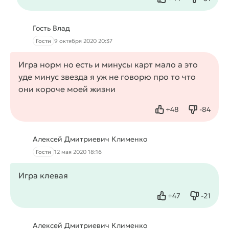
Нравится
Не нрав
Гость Влад
Гости
9 октября 2020 20:37
Игра норм но есть и минусы карт мало а это
уде минус звезда я уж не говорю про то что
они короче моей жизни
+
48
-
84
Нравится
Не нрав
Алексей Дмитриевич Клименко
Гости
12 мая 2020 18:16
Игра клевая
+
47
-
21
Нравится
Не нрав
Алексей Дмитриевич Клименко