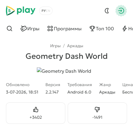
5play
Выбрать язык
Авто
Игры
Программы
Топ 100
Н
Найти
Игры
/
Аркады
Geometry Dash World
Обновлено
Версия
Требования
Жанр
Цена
3-07-2026, 18:51
2.2.147
Android 6.0
Аркады
Бесп
Нравится
Не нравится
+
3402
-
1491