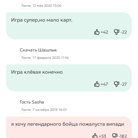
Гости
12 мая 2020 15:04
Игра супер,но мало карт.
+
42
-
22
Нравится
Не нрав
Скачать Шашлык
Гости
17 февраля 2020 11:54
Игра клёвая конечно
+
47
-
27
Нравится
Не нрав
Гость Sasha
Гости
7 октября 2019 16:01
я хочу легендарного бойца пожалуста випади
+
53
-
182