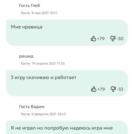
Гость Глеб
Гости
8 мая 2021 10:11
Мне нравица
+
79
-
30
Нравится
Не нрав
рашид
Гости
19 апреля 2021 17:53
3 игру скачиваю и работает
+
79
-
33
Нравится
Не нрав
Гость Вадим
Гости
6 февраля 2021 23:43
Я не играл но попробую надеюсь игра мне