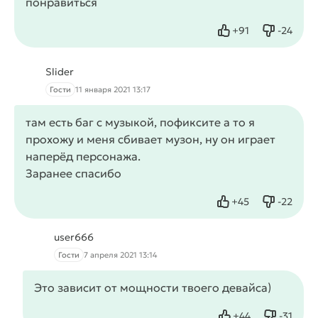
понравиться
+
91
-
24
Нравится
Не нрав
Slider
Гости
11 января 2021 13:17
там есть баг с музыкой, пофиксите а то я
прохожу и меня сбивает музон, ну он играет
наперёд персонажа.
Заранее спасибо
+
45
-
22
Нравится
Не нрав
user666
Гости
7 апреля 2021 13:14
Это зависит от мощности твоего девайса)
+
44
-
31