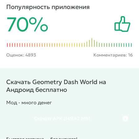
ловушки в виде шипов, пропастей и коварных
Популярность приложения
противников. Также проект поощряет ежедневное
70%
посещение игры с помощью регулярных бонусов и
интересных заданий, а успехи помогут открыть
новые красочные облики главного героя.
Оценок:
4893
Комментариев: 16
Скачать Geometry Dash World на
Андроид бесплатно
Мод - много денег
Скачать
APK
(149.42 Mb)