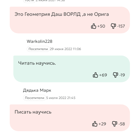
Гости
2 июня 2021 14:38
Это Геометрия Даш ВОРЛД ,а не Орига
+
50
-
157
Нравится
Не нрав
Warkolin228
Посетители
29 июня 2022 11:06
Читать научись.
+
69
-
19
Нравится
Не нрав
Дядька Марк
Посетители
5 июля 2022 21:45
Писать научись
+
29
-
58
Нравится
Не нрав