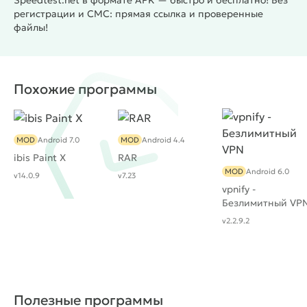
Speedtest.net в формате APK — быстро и бесплатно! Без
регистрации и СМС: прямая ссылка и проверенные
файлы!
Похожие программы
MOD
Android 7.0
MOD
Android 4.4
ibis Paint X
RAR
MOD
Android 6.0
v14.0.9
v7.23
vpnify -
Безлимитный VP
v2.2.9.2
Полезные программы