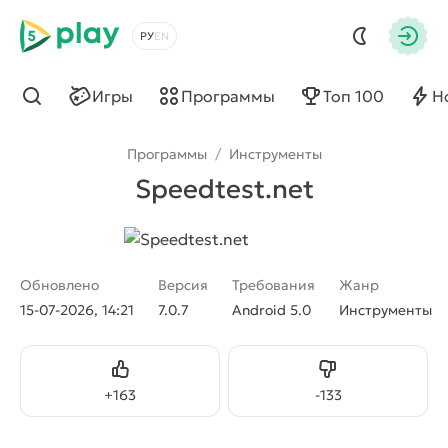
5play
Выбрать язык
Авто
Игры
Программы
Топ 100
Н
Найти
Программы
/
Инструменты
Speedtest.net
Обновлено
Версия
Требования
Жанр
15-07-2026, 14:21
7.0.7
Android 5.0
Инструменты
Нравится
Не нравится
+
163
-
133