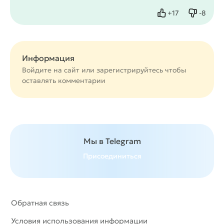
+
17
-
8
Нравится
Не нрав
Информация
Войдите на сайт или
зарегистрируйтесь
чтобы
оставлять комментарии
Мы в Telegram
Присоединиться
Обратная связь
Условия использования информации