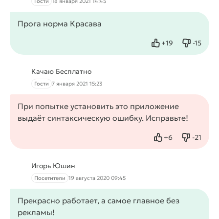
Гости
18 января 2021 14:45
Прога норма Красава
+
19
-
15
Нравится
Не нрав
Качаю Бесплатно
Гости
7 января 2021 15:23
При попытке установить это приложение
выдаёт синтаксическую ошибку. Исправьте!
+
6
-
21
Нравится
Не нрав
Игорь Юшин
Посетители
19 августа 2020 09:45
Прекрасно работает, а самое главное без
рекламы!