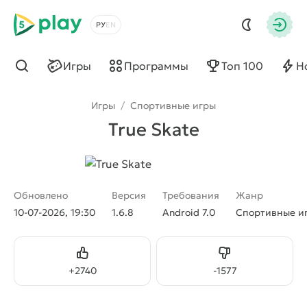
5play
Выбрать язык
Авто
Игры
Программы
Топ 100
Н
Найти
Игры
/
Спортивные игры
True Skate
Обновлено
Версия
Требования
Жанр
10-07-2026, 19:30
1.6.8
Android 7.0
Спортивные и
Нравится
Не нравится
+
2740
-
1577