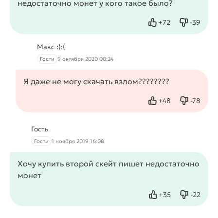
недостаточно монет у кого такое было?
+
72
-
39
Нравится
Не нрав
Макс :):(
Гости
9 октября 2020 00:24
Я даже не могу скачать взлом????????
+
48
-
78
Нравится
Не нрав
Гость
Гости
1 ноября 2019 16:08
Хочу купить второй скейт пишет недостаточно
монет
+
35
-
22
Нравится
Не нрав