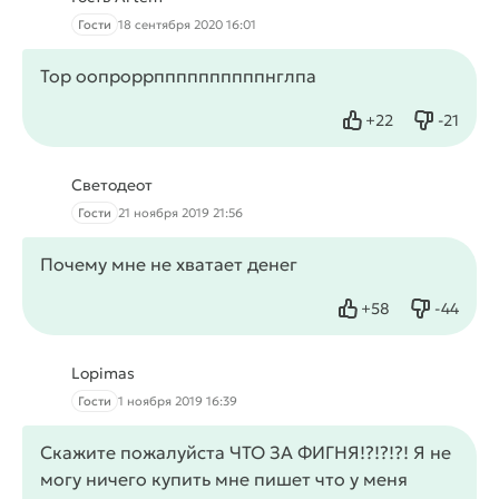
Гости
18 сентября 2020 16:01
Тор оопроррппппппппппнглпа
+
22
-
21
Нравится
Не нрав
Светодеот
Гости
21 ноября 2019 21:56
Почему мне не хватает денег
+
58
-
44
Нравится
Не нрав
Lopimas
Гости
1 ноября 2019 16:39
Скажите пожалуйста ЧТО ЗА ФИГНЯ!?!?!?! Я не
могу ничего купить мне пишет что у меня