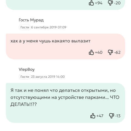
+
94
-
20
Нравится
Не нрав
Гость Мурад
Гости
6 сентября 2019 07:09
хах а у меня чушь какаято вылазит
+
40
-
62
Нравится
Не нрав
VlepBoy
Гости
23 августа 2019 14:00
Я так и не понял что делаться открытыми, но
отсутствующими на устройстве парками... ЧТО
ДЕЛАТЬ!!??
+
47
-
13
Нравится
Не нрав