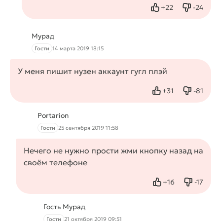
+
22
-
24
Нравится
Не нрав
Мурад
Гости
14 марта 2019 18:15
У меня пишит нузен аккаунт гугл плэй
+
31
-
81
Нравится
Не нрав
Portarion
Гости
25 сентября 2019 11:58
Нечего не нужно прости жми кнопку назад на
своём телефоне
+
16
-
17
Нравится
Не нрав
Гость Мурад
Гости
21 октября 2019 09:51