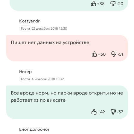
+
38
-
20
Нравится
Не нрав
Kostyandr
Гости
23 декабря 2018 12:30
Пишет нет данных на устройстве
+
30
-
51
Нравится
Не нрав
Нигер
Гости
4 ноября 2018 15:32
Всё вроде норм, но парки вроде откриты но не
работает хз по виксете
+
42
-
37
Нравится
Не нрав
Енот долбонот