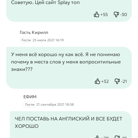
Советую. Цей сайт 5play топ
+
55
-
30
Нравится
Не нрав
Гость Кирилл
Гости
25 июля 2021 16:19
У меня всё хорошо ну как всё. Я не понимаю
почему в места слов у меня вопроситильные
знаки???
+
52
-
21
Нравится
Не нрав
ЕФИМ
Гости
21 сентября 2021 18:58
ЧЕЛ ПОСТАВЬ НА АНГЛИСКИЙ И ВСЕ БУДЕТ
ХОРОШО