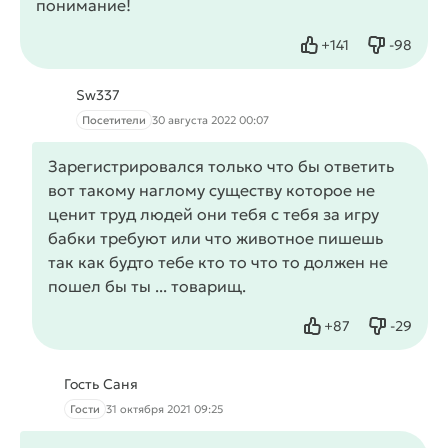
понимание!
+
141
-
98
Нравится
Не нрав
Sw337
Посетители
30 августа 2022 00:07
Зарегистрировался только что бы ответить
вот такому наглому существу которое не
ценит труд людей они тебя с тебя за игру
бабки требуют или что животное пишешь
так как будто тебе кто то что то должен не
пошел бы ты ... товарищ.
+
87
-
29
Нравится
Не нрав
Гость Саня
Гости
31 октября 2021 09:25