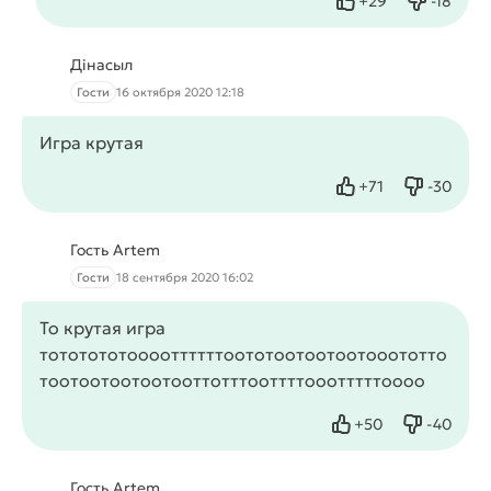
+
29
-
18
Нравится
Не нрав
Дінасыл
Гости
16 октября 2020 12:18
Игра крутая
+
71
-
30
Нравится
Не нрав
Гость Artem
Гости
18 сентября 2020 16:02
То крутая игра
тототототооооттттттоототоотоотоотооототто
тоотоотоотоотооттотттооттттооотттттоооо
+
50
-
40
Нравится
Не нрав
Гость Artem