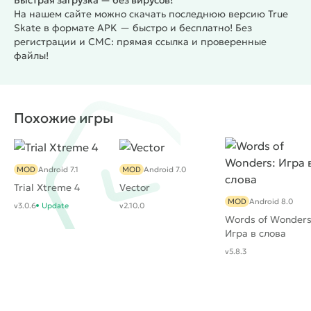
Быстрая загрузка — без вирусов!
недостатки. Основной - управление, уж очень оно
На нашем сайте можно скачать последнюю версию True
инновационно и непривычно, что может
Skate в формате APK — быстро и бесплатно! Без
оттолкнуть потенциальных пользователей. Хотя
регистрации и СМС: прямая ссылка и проверенные
файлы!
если немного углубится, то реализовать другое
управление в подобной игре скорее всего
невозможно, так как теряется дух реализма.
True
Skate
считается лучшим мобильным приложением
Похожие игры
на тематику скейтбординга. Если не брать в
рассчет единственный минус, то на выходе имеем
качественный аркадный симулятор скейтборда,
MOD
Android 7.1
MOD
Android 7.0
который может на долго задержаться на
Trial Xtreme 4
Vector
смартфоне или планшете.
MOD
Android 8.0
v3.0.6
Update
v2.10.0
Words of Wonders
Игра в слова
v5.8.3