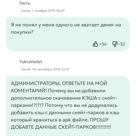
Гость
Гости
1 ноября 2019 16:07
Я не понял у меня одного не хватает денег на
покупки?
+
34
-
32
Нравится
Не нрав
YukioVailet
Гости
16 сентября 2019 22:21
АДМИНИСТРАТОРЫ, ОТВЕТЬТЕ НА МОЙ
КОМЕНТАРИЙ! Почему вы не добавили
дополнительное скачивание КЭША с скейт-
парками!?!?!? Потому что вы не додумались
добавить кэш с данными скейт-парков в кэш
который храниться в apk файле. ПРОШУ
ДОБАВТЕ ДАННЫЕ СКЕЙТ-ПАРКОВ!!!!!!!!!!