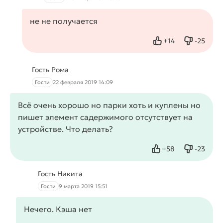
не не получается
+
14
-
25
Нравится
Не нрав
Гость Рома
Гости
22 февраля 2019 14:09
Всё очень хорошо но парки хоть и куплены но
пишет элемент садержимого отсутствует на
устройстве. Что делать?
+
58
-
23
Нравится
Не нрав
Гость Никита
Гости
9 марта 2019 15:51
Нечего. Кэша нет