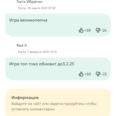
Гость Ибрагим
Гости
28 марта 2020 07:59
Игра великолепна
+
59
-
24
Нравится
Не нрав
Red 0
Гости
7 февраля 2020 10:15
Игра топ токо обновит до3.2.25
+
50
-
23
Нравится
Не нрав
Информация
Войдите на сайт или
зарегистрируйтесь
чтобы
оставлять комментарии