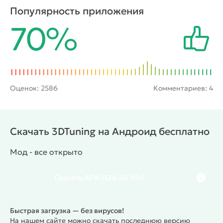
дисков, изменения подвески, радиаторных
Популярность приложения
решёток, фар и других элементов. Также геймер
70%
сможет покрасить машину в любой цвет и даже
нанести на ее кузов уникальный рисунок.
Полученные автомобили можно будет испытать в
соревнованиях с другими автолюбителями.
Оценок:
2586
Комментариев: 4
Скачать 3DTuning на Андроид бесплатно
Мод - все открыто
Скачать
APK
(126.56 Mb)
Быстрая загрузка — без вирусов!
На нашем сайте можно скачать последнюю версию