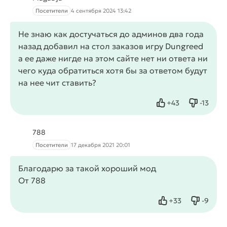
Посетители
4 сентября 2024 13:42
Не знаю как достучаться до админов два года
назад добавил на стол заказов игру Dungreed
а ее даже нигде на этом сайте нет ни ответа ни
чего куда обратиться хотя бы за ответом будут
на нее
чит
ставить?
+
43
-
13
Нравится
Не нрав
788
Посетители
17 декабря 2021 20:01
Благодарю за такой хороший мод
От 788
+
33
-
9
Нравится
Не нрав