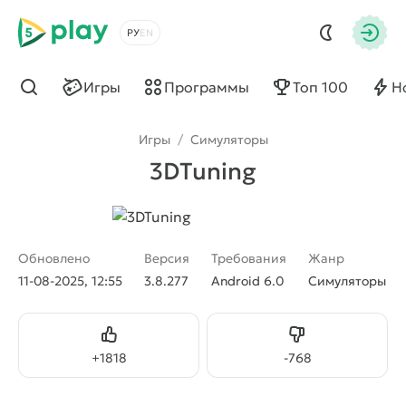
5play
Выбрать язык
Авто
Игры
Программы
Топ 100
Н
Найти
Игры
/
Симуляторы
3DTuning
Обновлено
Версия
Требования
Жанр
11-08-2025, 12:55
3.8.277
Android 6.0
Симуляторы
Нравится
Не нравится
+
1818
-
768