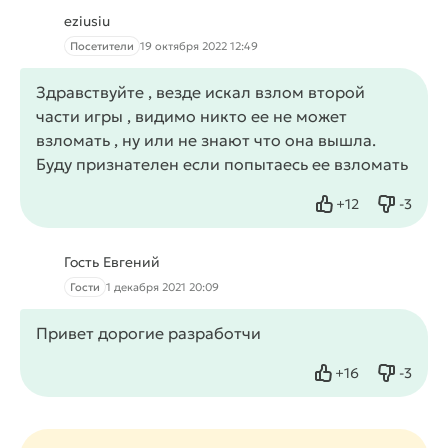
eziusiu
Посетители
19 октября 2022 12:49
Здравствуйте , везде искал взлом второй
части игры , видимо никто ее не может
взломать , ну или не знают что она вышла.
Буду признателен если попытаесь ее взломать
+
12
-
3
Нравится
Не нрав
Гость Евгений
Гости
1 декабря 2021 20:09
Привет дорогие разработчи
+
16
-
3
Нравится
Не нрав