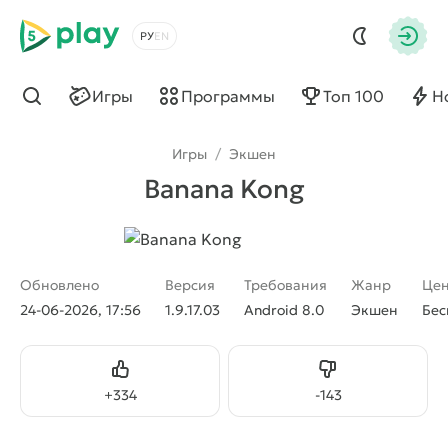
5play
Выбрать язык
Авто
Игры
Программы
Топ 100
Н
Найти
Игры
/
Экшен
Banana Kong
Обновлено
Версия
Требования
Жанр
Це
24-06-2026, 17:56
1.9.17.03
Android 8.0
Экшен
Бес
Нравится
Не нравится
+
334
-
143