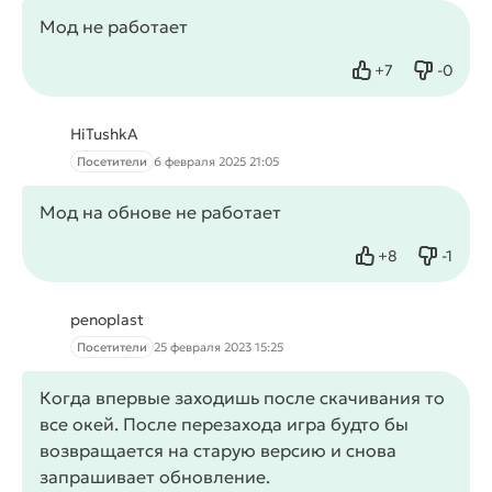
Мод не работает
+
7
-
0
Нравится
Не нрав
HiTushkA
Посетители
6 февраля 2025 21:05
Мод на обнове не работает
+
8
-
1
Нравится
Не нра
penoplast
Посетители
25 февраля 2023 15:25
Когда впервые заходишь после скачивания то
все окей. После перезахода игра будто бы
возвращается на старую версию и снова
запрашивает обновление.