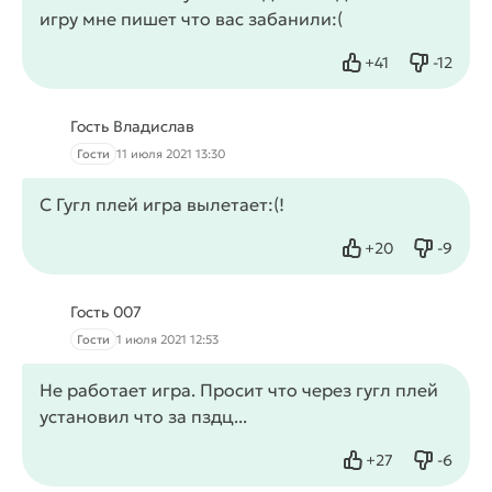
игру мне пишет что вас забанили:(
+
41
-
12
Нравится
Не нрав
Гость Владислав
Гости
11 июля 2021 13:30
С Гугл плей игра вылетает:(!
+
20
-
9
Нравится
Не нрав
Гость 007
Гости
1 июля 2021 12:53
Не работает игра. Просит что через гугл плей
установил что за пздц...
+
27
-
6
Нравится
Не нрав