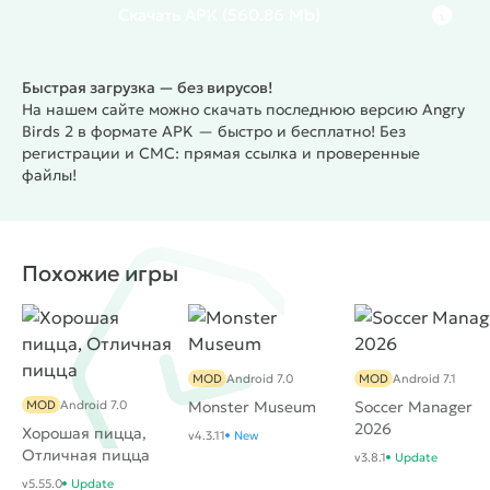
пример сиквела, который держит высокую планку,
Скачать
APK
(560.86 Mb)
заданную первой частью. Игра понравится как
поклонникам оригинала, так и всем любителям
Быстрая загрузка — без вирусов!
головоломок.
На нашем сайте можно скачать последнюю версию Angry
Birds 2 в формате APK — быстро и бесплатно! Без
регистрации и СМС: прямая ссылка и проверенные
файлы!
Похожие игры
MOD
Android 7.0
MOD
Android 7.1
MOD
Android 7.0
Monster Museum
Soccer Manager
2026
Хорошая пицца,
v4.3.11
New
Отличная пицца
v3.8.1
Update
v5.55.0
Update