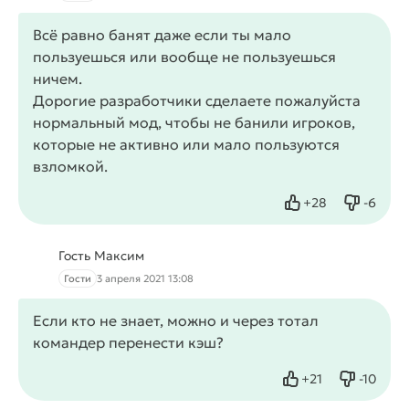
Всё равно банят даже если ты мало
пользуешься или вообще не пользуешься
ничем.
Дорогие разработчики сделаете пожалуйста
нормальный мод, чтобы не банили игроков,
которые не активно или мало пользуются
взломкой.
+
28
-
6
Нравится
Не нрав
Гость Максим
Гости
3 апреля 2021 13:08
Если кто не знает, можно и через тотал
командер перенести кэш?
+
21
-
10
Нравится
Не нрав