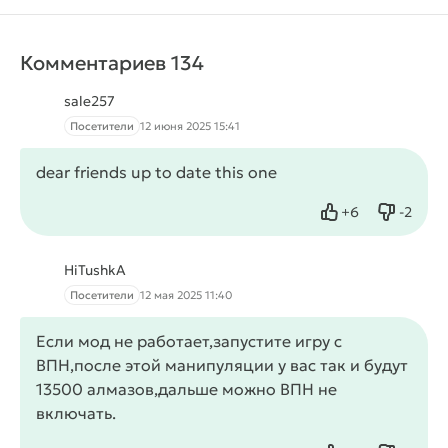
Комментариев 134
sale257
Посетители
12 июня 2025 15:41
dear friends up to date this one
+
6
-
2
Нравится
Не нрав
HiTushkA
Посетители
12 мая 2025 11:40
Если мод не работает,запустите игру с
ВПН,после этой манипуляции у вас так и будут
13500 алмазов,дальше можно ВПН не
включать.