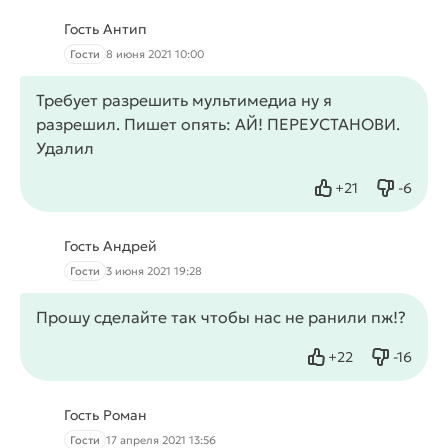
Гость Антип
Гости
8 июня 2021 10:00
Требует разрешить мультимедиа ну я
разрешил. Пишет опять: АЙ! ПЕРЕУСТАНОВИ.
Удалил
+
21
-
6
Нравится
Не нрав
Гость Андрей
Гости
3 июня 2021 19:28
Прошу сделайте так чтобы нас не ранили пж!?
+
22
-
16
Нравится
Не нрав
Гость Роман
Гости
17 апреля 2021 13:56