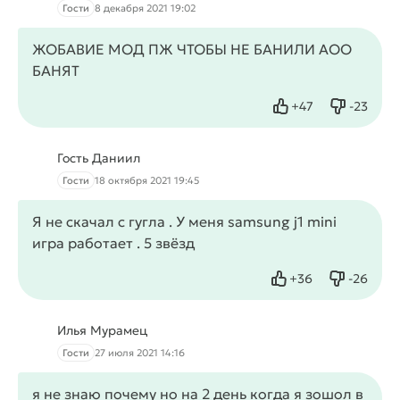
Гости
8 декабря 2021 19:02
ЖОБАВИЕ МОД ПЖ ЧТОБЫ НЕ БАНИЛИ АОО
БАНЯТ
+
47
-
23
Нравится
Не нрав
Гость Даниил
Гости
18 октября 2021 19:45
Я не скачал с гугла . У меня samsung j1 mini
игра работает . 5 звёзд
+
36
-
26
Нравится
Не нрав
Илья Мурамец
Гости
27 июля 2021 14:16
я не знаю почему но на 2 день когда я зошол в