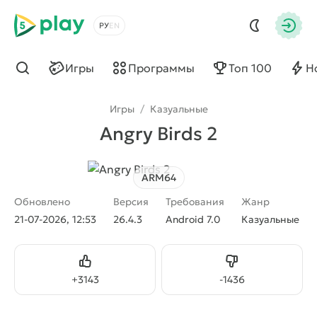
5play
Выбрать язык
Авто
Игры
Программы
Топ 100
Н
Найти
Игры
/
Казуальные
Angry Birds 2
ARM64
Обновлено
Версия
Требования
Жанр
21-07-2026, 12:53
26.4.3
Android 7.0
Казуальные
Нравится
Не нравится
+
3143
-
1436