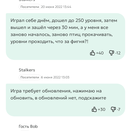
Посетители
20 июня 2022 13:44
Играл себе днём, дошел до 250 уровня, затем
вышел и зашёл через 30 мин, а у меня все
заново началось, заново птиц прокачивать,
уровни проходить, что за фигня?!
+
40
-
12
Нравится
Не нрав
Stalkers
Посетители
6 июня 2022 13:03
Игра требует обновления, нажимаю на
обновить, в обновлений нет, подскажите
+
30
-
7
Нравится
Не нрав
Гость Bob