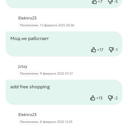
+
7
-
5
Нравится
Не нрав
Elektro23
Посетители
12 февраля 2025 20:56
Мод не работает
+
17
-
1
Нравится
Не нра
jctzy
Посетители
9 февраля 2025 07:27
add free shopping
+
13
-
2
Нравится
Не нрав
Elektro23
Посетители
8 февраля 2025 12:53