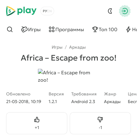
5play
Выбрать язык
Авто
Игры
Программы
Топ 100
Н
Найти
Игры
/
Аркады
Africa – Escape from zoo!
Обновлено
Версия
Требования
Жанр
Цен
21-03-2018, 10:19
1.2.1
Android 2.3
Аркады
Бес
Нравится
Не нравится
+
1
-
1