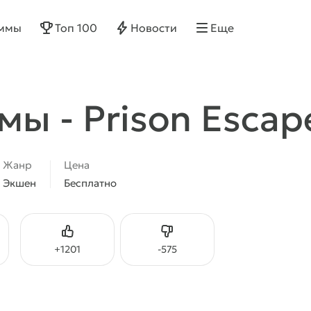
ммы
Топ 100
Новости
Еще
мы - Prison Escap
Жанр
Цена
Экшен
Бесплатно
Нравится
Не нравится
+
1201
-
575