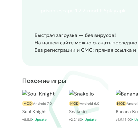
prison-escape-1.2.2-mod-t-5play.apk
Быстрая загрузка — без вирусов!
На нашем сайте можно скачать последнюю
Без регистрации и СМС: прямая ссылка и
Похожие игры
MOD
Android 7.0
MOD
Android 6.0
MOD
Androi
Soul Knight
Snake.io
Banana Ko
v8.5.0
Update
v2.2.160
Update
v1.9.18.00
U