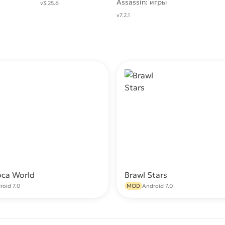
RPG
Assassin: игры
v3.25.6
стрелялки
v7.2.1
бесплатно
oca World
Brawl Stars
Скачать
С
roid 7.0
MOD
Android 7.0