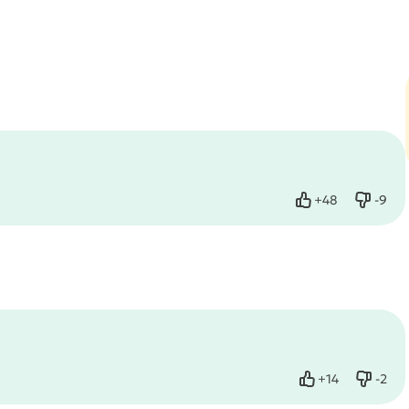
+
48
-
9
Нравится
Не нр
+
14
-
2
Нравится
Не нр