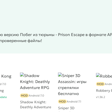
 версию Побег из тюрьмы - Prison Escape в формате A
 проверенные файлы!
d 7.0
MOD
Andro
ng
Robbery 
MOD
Android 7.0
pdate
v1.36.2
Shadow Knight:
MOD
Android 7.1
Deathly Adventure
Sniper 3D