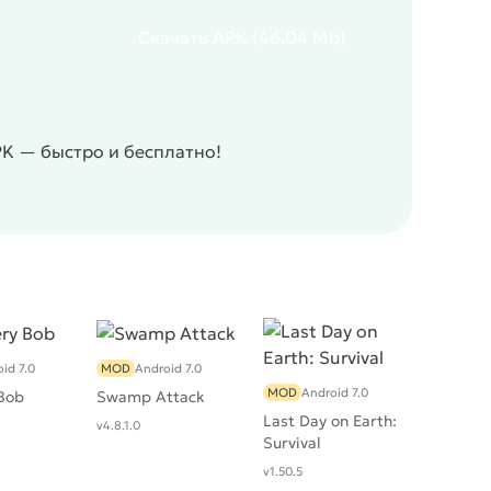
Скачать
APK
(46.04 Mb)
PK — быстро и бесплатно!
id 7.0
MOD
Android 7.0
MOD
Android 7.0
Bob
Swamp Attack
Last Day on Earth:
v4.8.1.0
Survival
v1.50.5