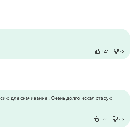
+
27
-
6
Нравится
Не нр
сию для скачивания . Очень долго искал старую
+
27
-
13
Нравится
Не нр