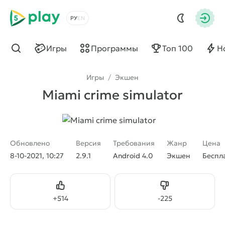
5play
Выбрать язык
Авто
Игры
Программы
Топ 100
Н
Найти
Игры
/
Экшен
Miami crime simulator
Обновлено
Версия
Требования
Жанр
Цена
8-10-2021, 10:27
2.9.1
Android 4.0
Экшен
Беспл
Нравится
Не нравится
+
514
-
225