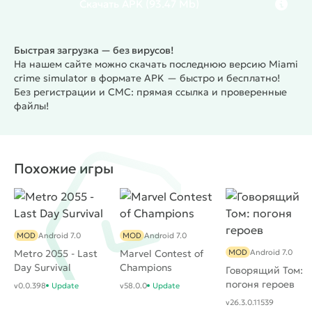
Скачать
APK
(93.47 Mb)
Быстрая загрузка — без вирусов!
На нашем сайте можно скачать последнюю версию Miami
crime simulator в формате APK — быстро и бесплатно!
Без регистрации и СМС: прямая ссылка и проверенные
файлы!
Похожие игры
MOD
Android 7.0
MOD
Android 7.0
Metro 2055 - Last
Marvel Contest of
MOD
Android 7.0
Day Survival
Champions
Говорящий Том:
погоня героев
v0.0.398
Update
v58.0.0
Update
v26.3.0.11539