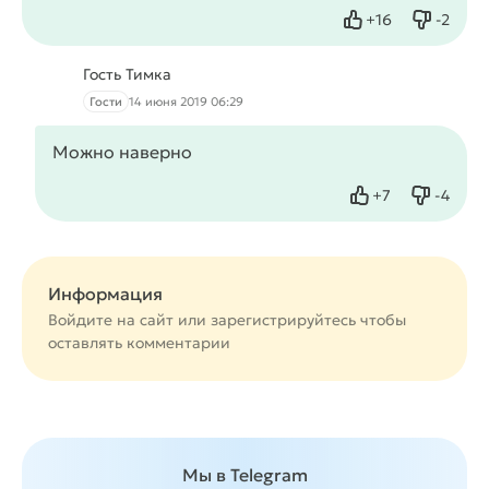
+
16
-
2
Нравится
Не нрав
Гость Тимка
Гости
14 июня 2019 06:29
Можно наверно
+
7
-
4
Нравится
Не нрав
Информация
Войдите на сайт или
зарегистрируйтесь
чтобы
оставлять комментарии
Мы в Telegram