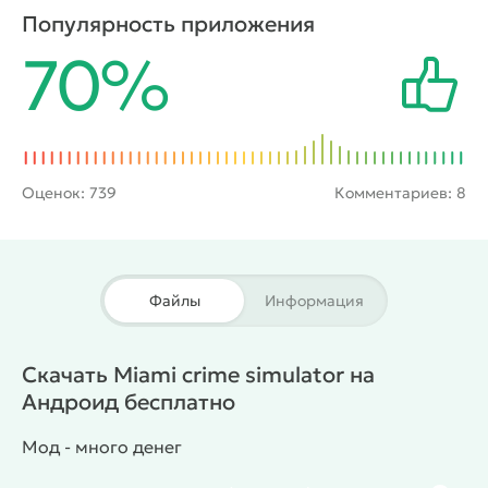
города. В любом случае пользователь сможет
Популярность приложения
воспользоваться широким арсеналом
70%
огнестрельного оружия и большим автопарком, в
который входит множество легковых и грузовых
автомобилей.
Оценок:
739
Комментариев: 8
Файлы
Информация
Скачать Miami crime simulator на
Андроид бесплатно
Мод - много денег