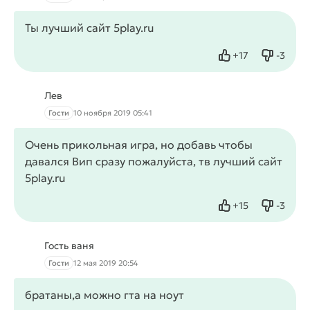
Ты лучший сайт 5play.ru
+
17
-
3
Нравится
Не нрав
Лев
Гости
10 ноября 2019 05:41
Очень прикольная игра, но добавь чтобы
давался Вип сразу пожалуйста, тв лучший сайт
5play.ru
+
15
-
3
Нравится
Не нрав
Гость ваня
Гости
12 мая 2019 20:54
братаны,а можно гта на ноут