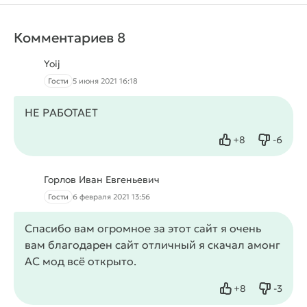
Комментариев 8
Yoij
Гости
5 июня 2021 16:18
НЕ РАБОТАЕТ
+
8
-
6
Нравится
Не нрав
Горлов Иван Евгеньевич
Гости
6 февраля 2021 13:56
Спасибо вам огромное за этот сайт я очень
вам благодарен сайт отличный я скачал амонг
АС мод всё открыто.
+
8
-
3
Нравится
Не нрав