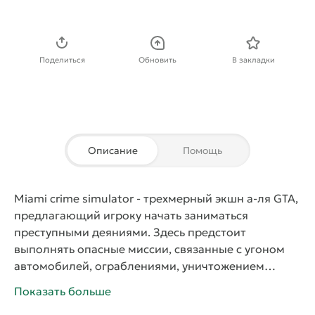
Скачать APK
Поделиться
Обновить
В закладки
Описание
Помощь
Miami crime simulator
- трехмерный экшн а-ля GTA,
предлагающий игроку начать заниматься
преступными деяниями. Здесь предстоит
выполнять опасные миссии, связанные с угоном
автомобилей, ограблениями, уничтожением
противников. Помимо этого геймер также сможет
Показать больше
просто взять базуку и начать сеять хаос на улицах