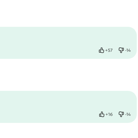
+
57
-
14
Нравится
Не нр
+
16
-
14
Нравится
Не нр