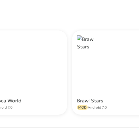
oca World
Brawl Stars
Скачать
С
roid 7.0
MOD
Android 7.0