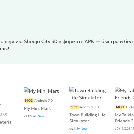
 версию Shoujo City 3D в формате APK — быстро и бес
йлы!
MOD
Android 7.0
MOD
Android 8.0
MOD
Andro
My Mini Mart
d 7.0
Town Building Life
My Talki
v1.89.4
New
Simulator
Friends 2
eteria
v4.1.8
New
v26.3.3.254