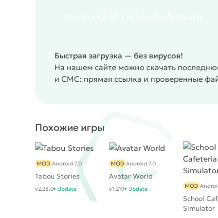
shoujo-city-3d-1.18.1-mod-t-5play.apk
Быстрая загрузка — без вирусов!
На нашем сайте можно скачать последнюю
и СМС: прямая ссылка и проверенные фа
Похожие игры
MOD
Android 7.0
MOD
Android 7.0
Tabou Stories
Avatar World
MOD
Androi
v2.28.0
Update
v1.219
Update
School Caf
Simulator