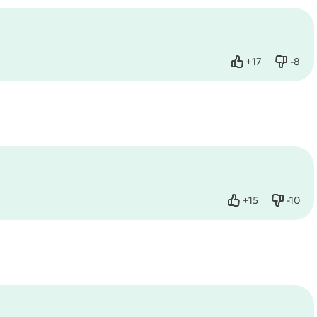
+
17
-
8
Нравится
Не нр
+
15
-
10
Нравится
Не нр