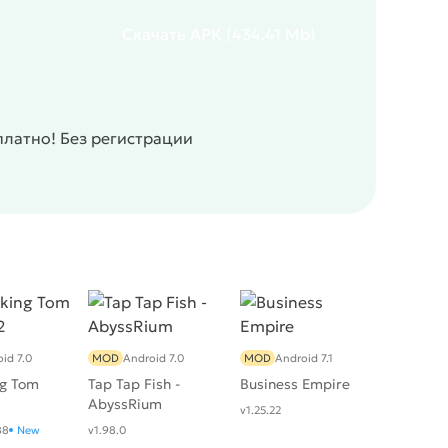
Скачать
APK
(434.41 Mb)
платно! Без регистрации
id 7.0
MOD
Android 7.0
MOD
Android 7.1
ng Tom
Tap Tap Fish -
Business Empire
AbyssRium
v1.25.22
88
New
v1.98.0