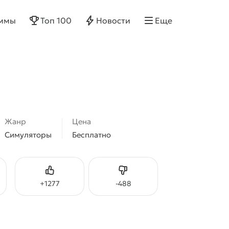
ммы
Топ 100
Новости
Еще
Жанр
Цена
Симуляторы
Бесплатно
Нравится
Не нравится
+
1277
-
488