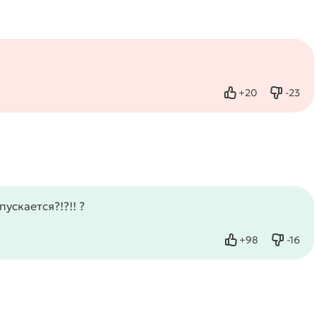
+
20
-
23
Нравится
Не нра
ускается?!?!! ?
+
98
-
16
Нравится
Не нр