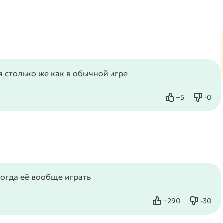
я столько же как в обычной игре
+
5
-
0
Нравится
Не нр
тогда её вообще играть
+
290
-
30
Нравится
Не нра