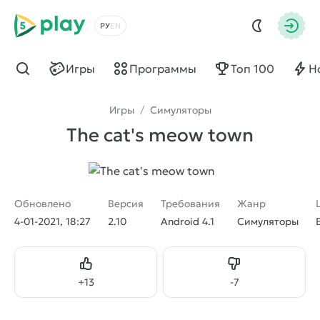
5play
Выбрать язык
Авто
Игры
Программы
Топ 100
Н
Найти
Игры
/
Симуляторы
The cat's meow town
Обновлено
Версия
Требования
Жанр
4-01-2021, 18:27
2.10
Android 4.1
Симуляторы
Нравится
Не нравится
+
13
-
7