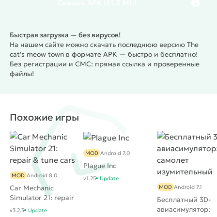
Скачать
APK
(61.3 Mb)
Быстрая загрузка — без вирусов!
На нашем сайте можно скачать последнюю версию The
cat's meow town в формате APK — быстро и бесплатно!
Без регистрации и СМС: прямая ссылка и проверенные
файлы!
Похожие игры
MOD
Android 7.0
Plague Inc
MOD
Android 8.0
v1.25
Update
Car Mechanic
MOD
Android 7.1
Simulator 21: repair
Бесплатный 3D-
& tune cars
авиасимулятор:
v3.2.3
Update