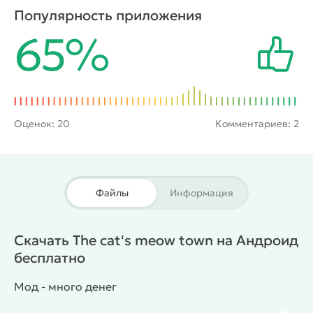
выздоровлении. Помимо этого геймеры также
Популярность приложения
имеют возможность украсить комнаты, где
65%
проживают кошечки, с помощью предметов
мебели и других аксессуаров. Подобные
преобразования порадуют их и поднимут им
настроение.
Оценок:
20
Комментариев: 2
Файлы
Информация
Скачать The cat's meow town на Андроид
бесплатно
Мод - много денег