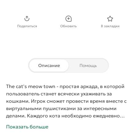
Скачать APK
Поделиться
Обновить
В закладки
Описание
Помощь
The cat's meow town
- простая
аркада
, в которой
пользователь станет всячески ухаживать за
кошками. Игрок сможет провести время вместе с
виртуальными пушистиками за интересными
делами. Каждого кота необходимо ежедневно
кормить три раза, также иногда питомцы могут
Показать больше
заболеть, поэтому им нужно оказать помощь в