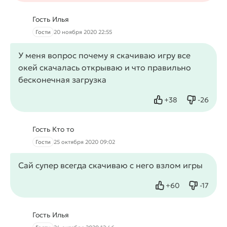
Гость Илья
Гости
20 ноября 2020 22:55
У меня вопрос почему я скачиваю игру все
окей скачалась открываю и что правильно
бесконечная загрузка
+
38
-
26
Нравится
Не нрав
Гость Кто то
Гости
25 октября 2020 09:02
Сай супер всегда скачиваю с него взлом игры
+
60
-
17
Нравится
Не нрав
Гость Илья