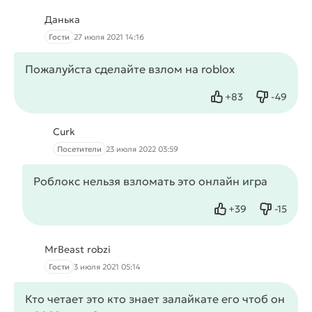
Данька
Гости
27 июля 2021 14:16
Пожалуйста сделайте взлом на roblox
+
83
-
49
Нравится
Не нрав
Curk
Посетители
23 июля 2022 03:59
Роблокс нельзя взломать это онлайн игра
+
39
-
15
Нравится
Не нрав
MrBeast robzi
Гости
3 июля 2021 05:14
Кто четает это кто знает залайкате его чтоб он