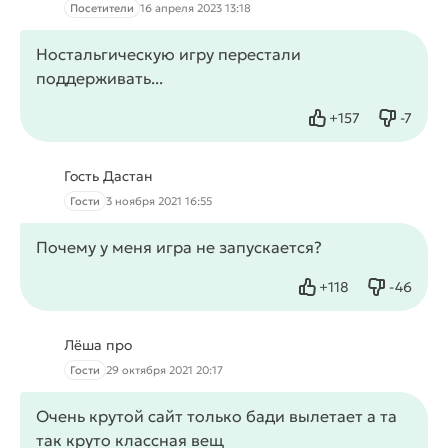
Посетители
16 апреля 2023 13:18
Ностальгическую игру перестали
поддерживать...
+
157
-
7
Нравится
Не нрав
Гость Дастан
Гости
3 ноября 2021 16:55
Почему у меня игра не запускается?
+
118
-
46
Нравится
Не нрав
Лёша про
Гости
29 октября 2021 20:17
Очень крутой сайт только бади вылетает а та
так круто классная вещ