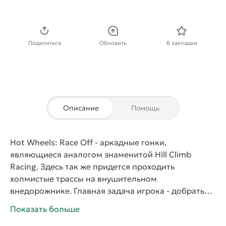
Скачать APK
Поделиться
Обновить
В закладки
Описание
Помощь
Hot Wheels: Race Off
- аркадные гонки,
являющиеся аналогом знаменитой
Hill Climb
Racing
. Здесь так же придется проходить
холмистые трассы на внушительном
внедорожнике. Главная задача игрока - добраться
до финиша. Сделать это будет не так-то просто,
Показать больше
особенно на первых порах. В начале гонщику