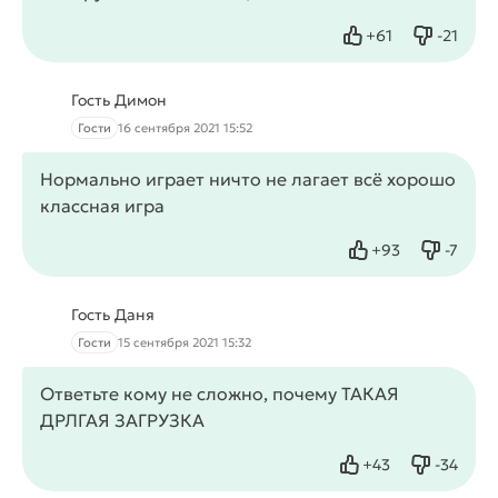
+
61
-
21
Нравится
Не нрав
Гость Димон
Гости
16 сентября 2021 15:52
Нормально играет ничто не лагает всё хорошо
классная игра
+
93
-
7
Нравится
Не нрав
Гость Даня
Гости
15 сентября 2021 15:32
Ответьте кому не сложно, почему ТАКАЯ
ДРЛГАЯ ЗАГРУЗКА
+
43
-
34
Нравится
Не нрав