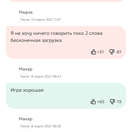
Мырза
Гости
15 марта 2021 11:51
Я не хочу ничего говорить токо 2 слова
бесконечная загрузка
+
51
-
81
Нравится
Не нрав
Макар
Гости
8 марта 2021 08:47
Игра хорошая
+
65
-
13
Нравится
Не нрав
Макар
Гости
8 марта 2021 08:35