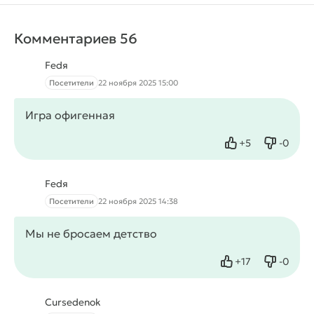
Комментариев 56
Fedя
Посетители
22 ноября 2025 15:00
Игра офигенная
+
5
-
0
Нравится
Не нрав
Fedя
Посетители
22 ноября 2025 14:38
Мы не бросаем детство
+
17
-
0
Нравится
Не нрав
Cursedenok