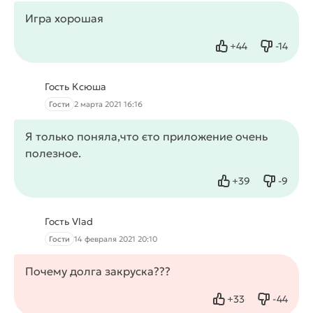
Игра хорошая
+
44
-
14
Нравится
Не нрав
Гость Ксюша
Гости
2 марта 2021 16:16
Я только поняла,что єто приложение очень
полезное.
+
39
-
9
Нравится
Не нрав
Гость Vlad
Гости
14 февраля 2021 20:10
Почему долга закруска???
+
33
-
44
Нравится
Не нрав