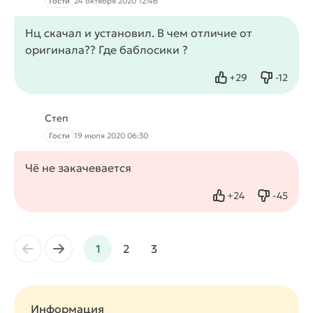
Гости
24 октября 2020 12:46
Нц скачал и установил. В чем отличие от
оригинала?? Где баблосики ?
+
29
-
12
Нравится
Не нрав
Степ
Гости
19 июля 2020 06:30
Чё не закачевается
+
24
-
45
Нравится
Не нрав
←
→
1
2
3
Информация