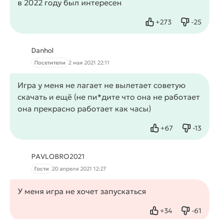
в 2022 году был интересен
+
273
-
25
Нравится
Не нрав
Danhol
Посетители
2 мая 2021 22:11
Игра у меня не лагает не вылетает советую
скачать и ещё (не пи*дите что она не работает
она прекрасно работает как часы)
+
67
-
13
Нравится
Не нрав
PAVLOBRO2021
Гости
20 апреля 2021 12:27
У меня игра не хочет запускаться
+
34
-
61
Нравится
Не нрав