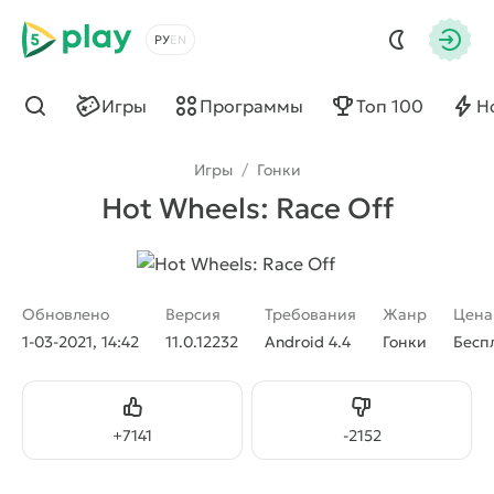
5play
Выбрать язык
Авто
Игры
Программы
Топ 100
Н
Найти
Игры
/
Гонки
Hot Wheels: Race Off
Обновлено
Версия
Требования
Жанр
Цена
1-03-2021, 14:42
11.0.12232
Android 4.4
Гонки
Бесп
Нравится
Не нравится
+
7141
-
2152