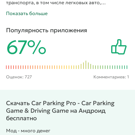
транспорта, в том числе легковых авто,
грузовиков, автобусов и даже машин с прицепом.
Показать больше
В игре имеется три режима, каждый из которых
предлагает уникальный игровой опыт. За
Популярность приложения
управление здесь отвечают рулевое колесо и
67%
рычаг переключения передач, расположенные на
экране. Также проект радует высококачественной
трехмерной графикой и реалистичной физической
моделью поведения автомобилей.
Оценок:
727
Комментариев: 1
Скачать Car Parking Pro - Car Parking
Game & Driving Game на Андроид
бесплатно
Мод - много денег