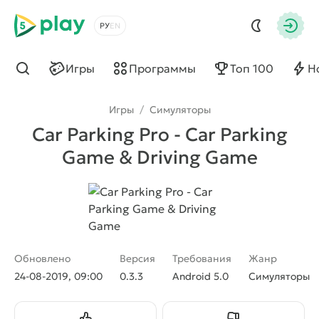
5play
Выбрать язык
Авто
Игры
Программы
Топ 100
Н
Найти
Игры
/
Симуляторы
Car Parking Pro - Car Parking
Game & Driving Game
Обновлено
Версия
Требования
Жанр
24-08-2019, 09:00
0.3.3
Android 5.0
Симуляторы