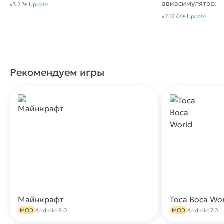
& tune cars
авиасимулятор:
v3.2.3
Update
самолет
v2.12.46
Update
изумительный
Рекомендуем игры
Майнкрафт
Toca Boca Wo
Скачать
MOD
Android 8.0
MOD
Android 7.0