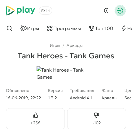
5play
Выбрать язык
Авто
Игры
Программы
Топ 100
Н
Найти
Игры
/
Аркады
Tank Heroes - Tank Games
Обновлено
Версия
Требования
Жанр
Це
16-06-2019, 22:22
1.3.2
Android 4.1
Аркады
Бес
Нравится
Не нравится
+
256
-
102