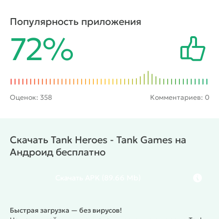
возможности. В числе последних будет
артиллерийская поддержка, бомбардировки с
Популярность приложения
воздуха и другие бонусы. Удачные сражения
72%
позволят пополнить игровой счет
вознаграждениями, на которые можно
проапгрейдить имеющуюся технику или купить
новый танк.
Оценок:
358
Комментариев: 0
Скачать Tank Heroes - Tank Games на
Андроид бесплатно
Скачать
APK
(89.66 Mb)
Быстрая загрузка — без вирусов!