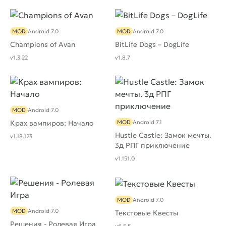
MOD
Android 7.0
MOD
Android 7.0
Champions of Avan
BitLife Dogs – DogLife
v1.3.22
v1.8.7
MOD
Android 7.0
Крах вампиров: Начало
MOD
Android 7.1
Hustle Castle: Замок мечты.
v1.18.123
3д РПГ приключение
v1.151.0
MOD
Android 7.0
MOD
Android 7.0
Текстовые Квесты
Решения - Ролевая Игра