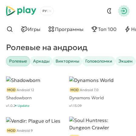
5play
Выбрать язык
Авто
Игры
Программы
Топ 100
Н
Найти
Ролевые на андроид
Ролевые
Аркады
Викторины
Головоломки
Экшен
MOD
Android 12
MOD
Android 7.0
Shadowborn
Dynamons World
v1.0.2
Update
v1.13.09
MOD
Android 9