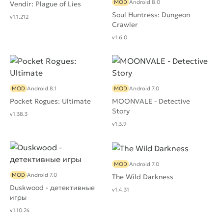
MOD
Android 8.0
Vendir: Plague of Lies
Soul Huntress: Dungeon
v1.1.212
Crawler
v1.6.0
MOD
Android 8.1
MOD
Android 7.0
Pocket Rogues: Ultimate
MOONVALE - Detective
Story
v1.38.3
v1.3.9
MOD
Android 7.0
MOD
Android 7.0
The Wild Darkness
Duskwood - детективные
v1.4.31
игры
v1.10.24