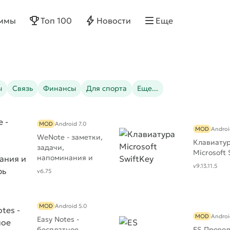
ммы
Топ 100
Новости
Еще
ы
Связь
Финансы
Для спорта
Еще...
MOD
Android 7.0
MOD
Androi
WeNote - заметки,
Клавиату
задачи,
Microsoft 
напоминания и
v9.13.11.5
календарь
v6.75
MOD
Android 5.0
MOD
Androi
Easy Notes -
бесплатное
ES Прово