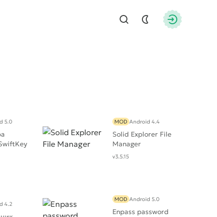
Найти
Авторизац
d 5.0
MOD
Android 4.4
ра
Solid Explorer File
SwiftKey
Manager
v3.5.15
MOD
Android 5.0
d 4.2
Enpass password
дник