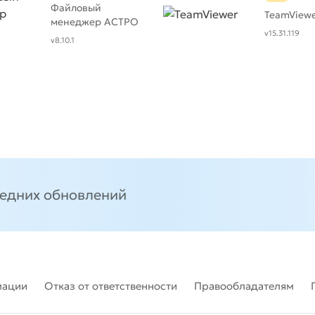
Файловый
TeamView
менеджер АСТРО
v15.31.119
v8.10.1
ледних обновлений
мации
Отказ от ответственности
Правообладателям