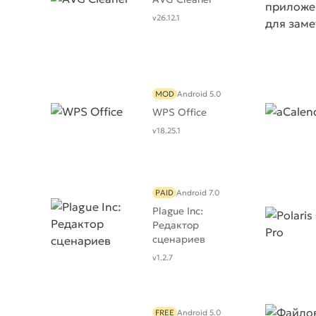
v26.12.1
MOD
Android 5.0
WPS Office
v18.25.1
PAID
Android 7.0
Plague Inc:
Редактор
сценариев
v1.2.7
FREE
Android 5.0