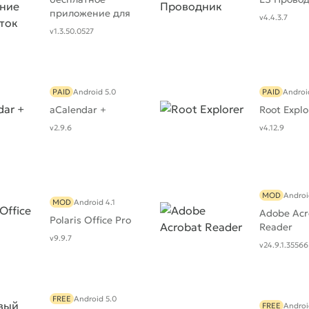
приложение для
v4.4.3.7
заметок
v1.3.50.0527
PAID
Android 5.0
PAID
Androi
aCalendar +
Root Explo
v2.9.6
v4.12.9
MOD
Androi
MOD
Android 4.1
Adobe Acr
Polaris Office Pro
Reader
v9.9.7
v24.9.1.35566
FREE
Android 5.0
FREE
Androi