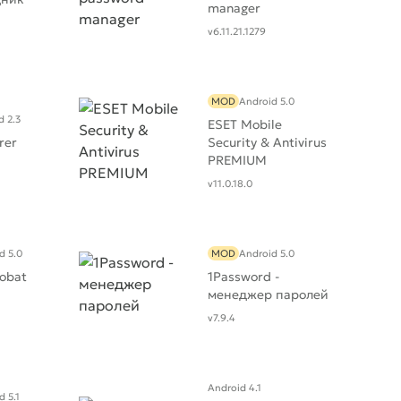
manager
v6.11.21.1279
MOD
Android 5.0
d 2.3
ESET Mobile
rer
Security & Antivirus
PREMIUM
v11.0.18.0
d 5.0
MOD
Android 5.0
obat
1Password -
менеджер паролей
v7.9.4
Android 4.1
d 5.1