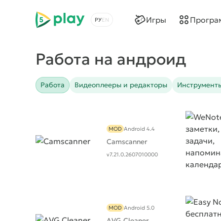
5play
Игры
Програ
Выбрать язык
Работа на андроид
Работа
Видеоплееры и редакторы
Инструмент
MOD
Android 4.4
Camscanner
v7.21.0.2607010000
MOD
Android 5.0
AVG Cleaner