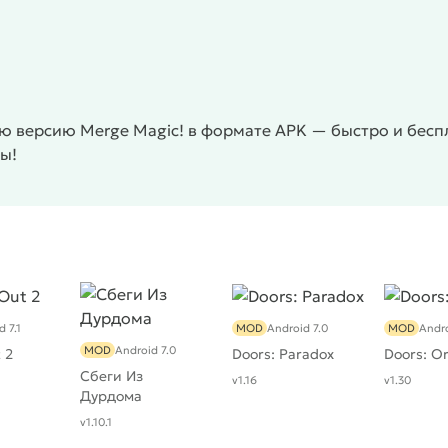
 версию Merge Magic! в формате APK — быстро и беспл
ы!
 7.1
MOD
Android 7.0
MOD
Andro
MOD
Android 7.0
 2
Doors: Paradox
Doors: Or
Сбеги Из
v1.16
v1.30
Дурдома
v1.10.1