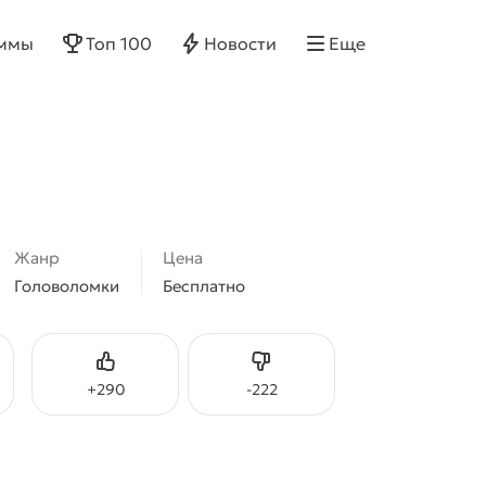
ммы
Топ 100
Новости
Еще
Жанр
Цена
Головоломки
Бесплатно
Нравится
Не нравится
+
290
-
222