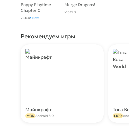
Poppy Playtime
Merge Dragons!
Chapter 0
v13.11.0
v2.0.0
New
Рекомендуем игры
Майнкрафт
Toca B
Скачать
MOD
Android 8.0
MOD
And