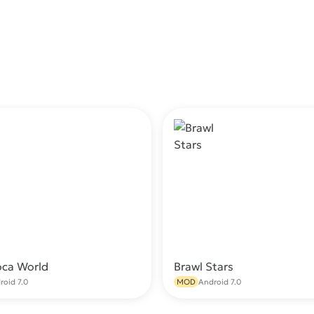
oca World
Brawl Stars
Скачать
С
roid 7.0
MOD
Android 7.0