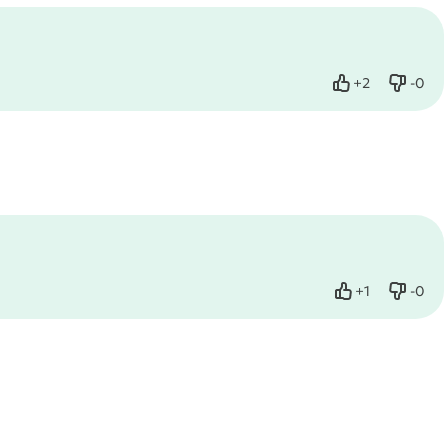
+
2
-
0
Нравится
Не нр
+
1
-
0
Нравится
Не нр