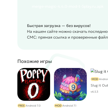
merge-magic-4.4.0-mod-t-5play.ru.apk
Быстрая загрузка — без вирусов!
На нашем сайте можно скачать последнюю
СМС: прямая ссылка и проверенные файл
Похожие игры
MOD
Android
Slug it Out
v6.5.3
FREE
Android 7.0
MOD
Android 7.1