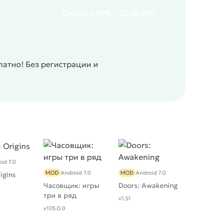
Скачать
APK
(123.16 Mb)
атно! Без регистрации и
id 7.0
MOD
Android 7.0
MOD
Android 7.0
igins
Часовщик: игры
Doors: Awakening
три в ряд
v1.51
v105.0.0