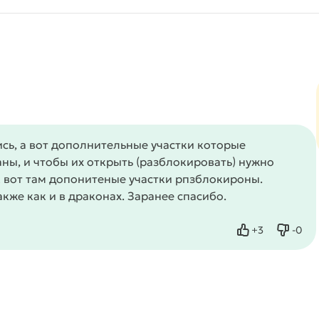
сь, а вот дополнительные участки которые
ны, и чтобы их открыть (разблокировать) нужно
ак вот там допонитеные участки рпзблокироны.
кже как и в драконах. Заранее спасибо.
+
3
-
0
Нравится
Не нр