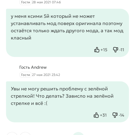
Гости
28 мая 2021 07:46
у меня ксими 5й который не может
устанавливать мод поверх оригинала поэтому
остаётся только ждать другого мода, а так мод
класный
+
15
-
11
Нравится
Не нрав
Гость Andrew
Гости
27 мая 2021 23:42
Увы не могу решить проблему с зелёной
стрелкой! Что делать? Зависло на зелёной
стрелке и всё :(
+
31
-
14
Нравится
Не нрав