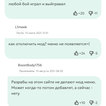
любой бой играл и выйгравал
+
20
-
11
Нравится
Не нрав
L1meek
Гости
13 июля 2021 21:51
как отключить мод? меню не появляется=(
+
24
-
5
Нравится
Не нрав
BoostBody1756
Посетители
15 августа 2021 08:20
Разрабы на этом сайте не делают мод меню.
Может когда-то потом добавлят, а сейчас -
нету
+
10
-
2
Нравится
Не нрав