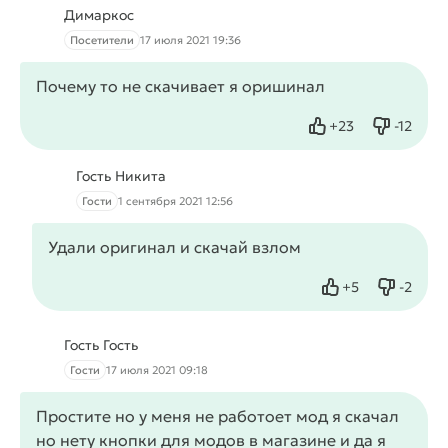
Димаркос
Посетители
17 июля 2021 19:36
Почему то не скачивает я оришинал
+
23
-
12
Нравится
Не нрав
Гость Никита
Гости
1 сентября 2021 12:56
Удали оригинал и скачай взлом
+
5
-
2
Нравится
Не нрав
Гость Гость
Гости
17 июля 2021 09:18
Простите но у меня не работоет мод я скачал
но нету кнопки для модов в магазине и да я