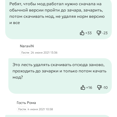
Ребят, чтобы мод работал нужно сначала на
обычной версии пройти до зачара, зачарить,
потом скачивать мод, не удаляя норм версию
и все
+
33
-
23
Нравится
Не нрав
NaraviN
Гости
24 июня 2021 13:36
Это лесть удалять скачивать отсюда заново,
проходить до зачарки и только потом качать
мод?
+
16
-
10
Нравится
Не нрав
Гость Рома
Гости
4 июня 2021 10:58