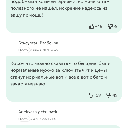
подобными комментариями, но ничего там
полезного не нашёл, искренне надеюсь на
вашу помощь!
+
46
-
9
Нравится
Не нрав
Бексултан Рзабеков
Гости
8 июня 2021 14:49
Короч что можно сказать что бы цены были
нормальные нужно выключить чит и цены
станут нормальные вот и все а вот с багом
зачар я незнаю
+
59
-
19
Нравится
Не нрав
Adekvatniy chelovek
Гости
5 июня 2021 21:45