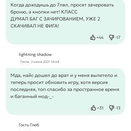
Когда доходишь до 7лвл, просят зачеровать
броню, а кнопки нет! КЛАСС
ДУМАЛ БАГ С ЗАЧИРОВАНИЕМ, УЖЕ 2
СКАЧИВАЛ НЕ ФИГА!
+
44
-
17
Нравится
Не нрав
lightning shadow
Гости
2 июня 2021 16:48
Мда, найс дошел до врат и у меня вылетело и
теперь просит обновить игру, хотя версия
последняя, топ спасибо за пространное время
и баганный мод-_-
+
31
-
13
Нравится
Не нрав
Гость Глеб