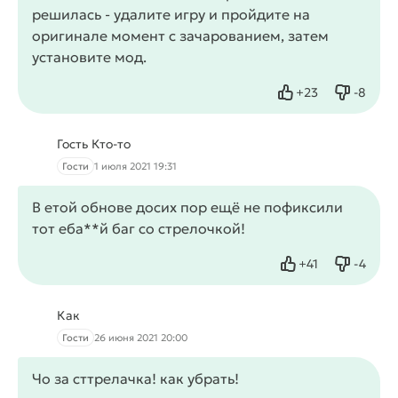
решилась - удалите игру и пройдите на
оригинале момент с зачарованием, затем
установите мод.
+
23
-
8
Нравится
Не нрав
Гость Кто-то
Гости
1 июля 2021 19:31
В етой обнове досих пор ещё не пофиксили
тот еба**й баг со стрелочкой!
+
41
-
4
Нравится
Не нрав
Как
Гости
26 июня 2021 20:00
Чо за сттрелачка! как убрать!