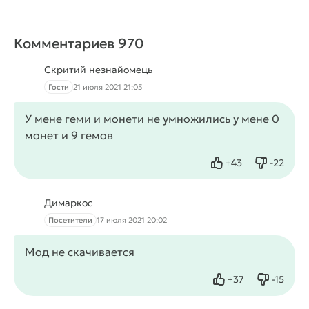
Комментариев 970
Скритий незнайомець
Гости
21 июля 2021 21:05
У мене геми и монети не умножились у мене 0
монет и 9 гемов
+
43
-
22
Нравится
Не нрав
Димаркос
Посетители
17 июля 2021 20:02
Мод не скачивается
+
37
-
15
Нравится
Не нрав