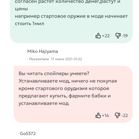
согласен растет количество денег,растут и
цены
например стартовое оружие в моде начинает
стоить 1мил
+
22
-
19
Нравится
Не нрав
Miko Hajiyama
Посетители
17 июня 2021 01:52
Вы читать спойлеры умеете?
Устанавливаете мод, ничего не покупая
кроме стартового орудиэия которое
предлагают купить, фармите бабки и
устанавливаете мод
+
14
-
22
Нравится
Не нрав
Go5372