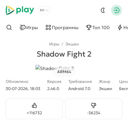
5play
Выбрать язык
Авто
Игры
Программы
Топ 100
Н
Найти
Игры
/
Экшен
Shadow Fight 2
ARM64
Обновлено
Версия
Требования
Жанр
Цен
30-07-2026, 18:03
2.46.0
Android 7.0
Экшен
Бес
Нравится
Не нравится
+
116732
-
36234