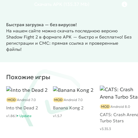
отвлекая игрока от участия в яростной
Скачать
APK
(135.37 Mb)
схватке.
Управление сведено к виртуальному
джойстику и двум клавишам. Однако, несмотря на
Быстрая загрузка — без вирусов!
кажущуюся простоту, главный герой располагает
На нашем сайте можно скачать последнюю версию
широким арсеналом атак и комбо. Они
Shadow Fight 2 в формате APK — быстро и бесплатно! Без
выполняются при помощи последовательного
регистрации и СМС: прямая ссылка и проверенные
использования вышеупомянутых кнопок.
файлы!
Персонаж может стать сильнее благодаря оружию
и броне. Они появляются и покупаются в
процессе прохождения игры.
Итак, продолжение
Похожие игры
Shadow Fight 2
оказалось крайне удачным. Если
говорить о недостатках, стоит отметить не самую
лучшую отзывчивость управления, а также донат,
без которого сложность прохождения
MOD
Android 7.0
MOD
Android 7.0
увеличивается в несколько раз. Игру следует
MOD
Android 8.0
Into the Dead 2
Banana Kong 2
порекомендовать прожженным любителям жанра.
CATS: Crash Aren
v1.86.1
Update
v1.5.7
Turbo Stars
v3.35.3