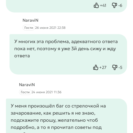
+
41
-
6
Нравится
Не нрав
NaraviN
Гости
26 июня 2021 22:38
У многих эта проблема, адекватного ответа
пока нет, поэтому я уже 3й день сижу и жду
ответа
+
27
-
5
Нравится
Не нрав
NaraviN
Гости
24 июня 2021 11:36
У меня произошёл баг со стрелочкой на
зачарование, как решить я не знаю,
подскажите прошу, желательно чтоб
подробно, а то я прочитал советы под