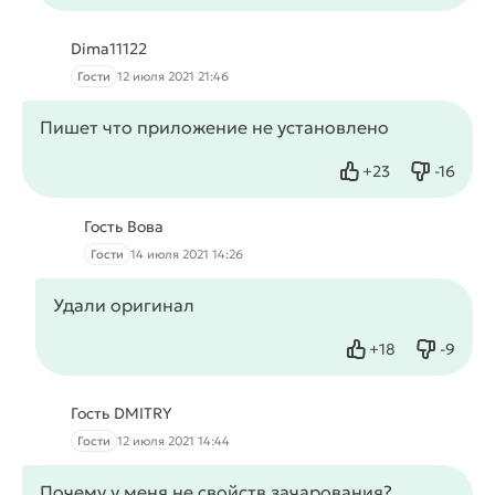
Dima11122
Гости
12 июля 2021 21:46
Пишет что приложение не установлено
+
23
-
16
Нравится
Не нрав
Гость Вова
Гости
14 июля 2021 14:26
Удали оригинал
+
18
-
9
Нравится
Не нрав
Гость DMITRY
Гости
12 июля 2021 14:44
Почему у меня не свойств зачарования?