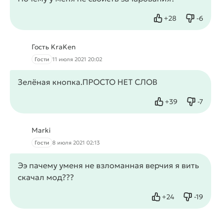
+
28
-
6
Нравится
Не нрав
Гость KraKen
Гости
11 июля 2021 20:02
Зелёная кнопка.ПРОСТО НЕТ СЛОВ
+
39
-
7
Нравится
Не нрав
Marki
Гости
8 июля 2021 02:13
Ээ пачему уменя не взломанная верчия я вить
скачал мод???
+
24
-
19
Нравится
Не нрав