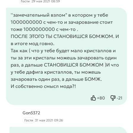
Гости
29 мая 2021 08:59
''замечательный взлом" в котором у тебе
1000000000 с чем-то и зачарование стоит
тоже 1000000000 с чем-то .
ПОСЛЕ ЭТОГО ТЫ СТАНОВИШСЯ БОМЖОМ. И
в итоге мод говно.
Так как ( что у тебе будет мало кристаллов и
ты за эти кристалы можешь зачаровать один
раз, а дальше СТАНОВИШСЯ БОМЖОМ )И что
у тебе дафига кристаллов, ты можешь
зачаровать один раз, а дальше БОМЖ.
И собственно смысл мода?!
+
80
-
21
Нравится
Не нрав
Gon5372
Гости
31 мая 2021 09:26