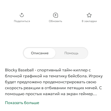
Скачать APK
Поделиться
Обновить
В закладки
Описание
Помощь
Blocky Baseball
- спортивный тайм-киллер с
блочной графикой на тематику бейсбола. Игроку
будет предложено продемонстрировать свою
скорость реакции в отбивании летящих мячей. С
помощью простых нажатий на экран геймер
должен отбивать снаряды битой. Для идеального
Показать больше
удара мяч должен находиться в специальной зоне,