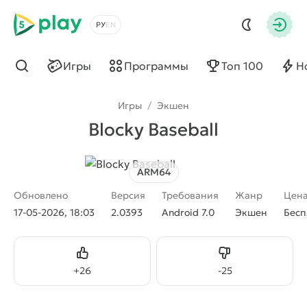
5play
Выбрать язык
Авто
Игры
Программы
Топ 100
Н
Найти
Игры
/
Экшен
Blocky Baseball
ARM64
Обновлено
Версия
Требования
Жанр
Цен
17-05-2026, 18:03
2.0393
Android 7.0
Экшен
Бесп
Нравится
Не нравится
+
26
-
25