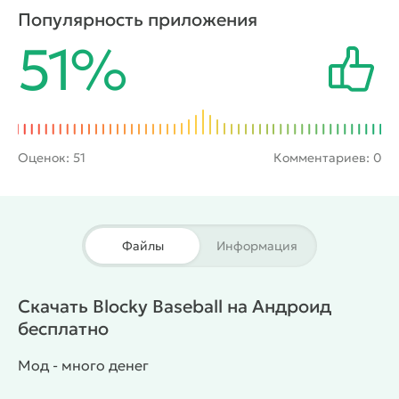
и в случае попадания счет станет пополняться
Популярность приложения
очками. Играть предстоит как на обычных
51%
стадионах, так и на нетривиальных локациях
вроде джунглей или замерзшего озера. В роли
бейсболистов тут выступят классические
спортсмены и другие колоритные персонажи.
Оценок:
51
Комментариев: 0
Файлы
Информация
Скачать Blocky Baseball на Андроид
бесплатно
Мод - много денег