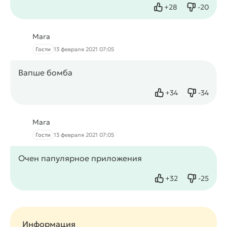
+
28
-
20
Нравится
Не нрав
Мага
Гости
13 февраля 2021 07:05
Вапше бомба
+
34
-
34
Нравится
Не нрав
Мага
Гости
13 февраля 2021 07:05
Очен папулярное приложения
+
32
-
25
Нравится
Не нрав
Информация