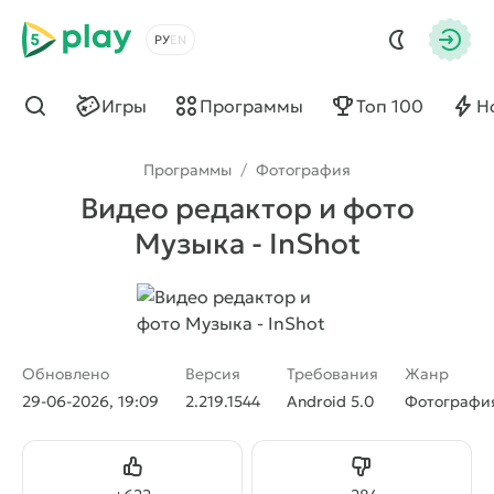
5play
Выбрать язык
Авто
Игры
Программы
Топ 100
Н
Найти
Программы
/
Фотография
Видео редактор и фото
Музыка - InShot
Обновлено
Версия
Требования
Жанр
29-06-2026, 19:09
2.219.1544
Android 5.0
Фотографи
Нравится
Не нравится