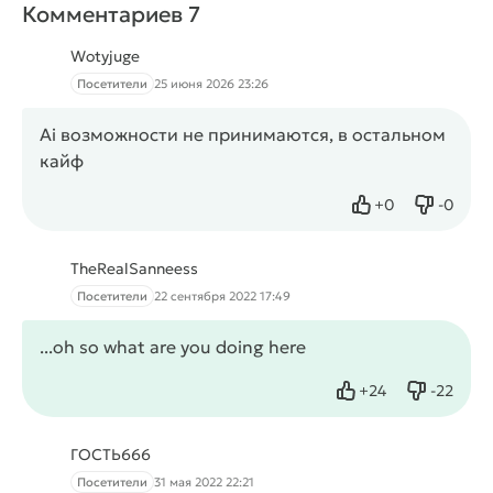
Комментариев 7
Wotyjuge
Посетители
25 июня 2026 23:26
Ai возможности не принимаются, в остальном
кайф
+
0
-
0
Нравится
Не нрав
TheRealSanneess
Посетители
22 сентября 2022 17:49
...oh so what are you doing here
+
24
-
22
Нравится
Не нрав
ГОСТЬ666
Посетители
31 мая 2022 22:21