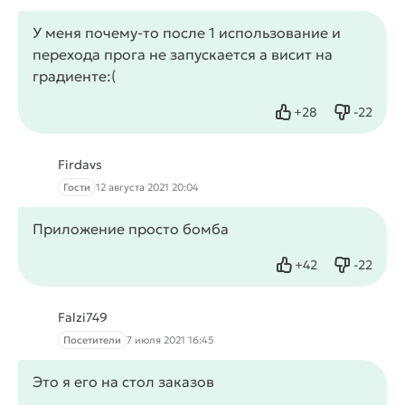
У меня почему-то после 1 использование и
перехода прога не запускается а висит на
градиенте:(
+
28
-
22
Нравится
Не нрав
Firdavs
Гости
12 августа 2021 20:04
Приложение просто бомба
+
42
-
22
Нравится
Не нрав
Falzi749
Посетители
7 июля 2021 16:45
Это я его на стол заказов