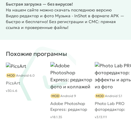
Быстрая загрузка — без вирусов!
На нашем сайте можно скачать последнюю версию
Видео редактор и фото Музыка - InShot в формате APK —
быстро и бесплатно! Без регистрации и СМС: прямая
ссылка и проверенные файлы!
Похожие программы
MOD
Android 6.0
PicsArt
v30.4.6
MOD
Android 9
MOD
Android 5.1
Adobe Photoshop
Photo Lab PRO
Express: редактор
фоторедактор:
фото и коллажей
эффекты и арты 
v18.1.35
v3.13.111
фото