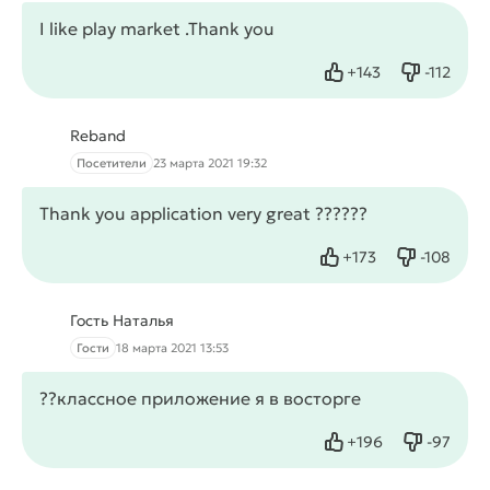
I like play market .Thank you
+
143
-
112
Нравится
Не нрав
Reband
Посетители
23 марта 2021 19:32
Thank you application very great ??????
+
173
-
108
Нравится
Не нрави
Гость Наталья
Гости
18 марта 2021 13:53
??классное приложение я в восторге
+
196
-
97
Нравится
Не нрав