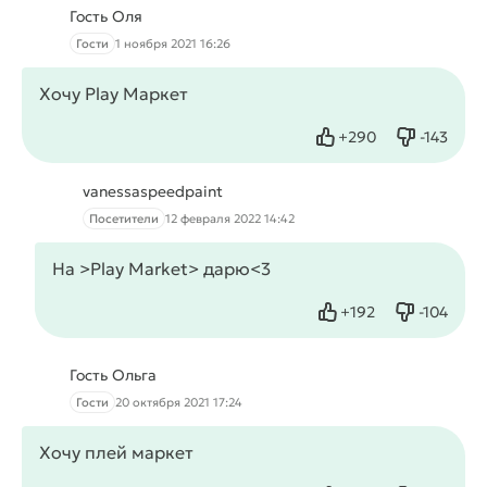
Гость Оля
Гости
1 ноября 2021 16:26
Хочу Play Маркет
+
290
-
143
Нравится
Не нрав
vanessaspeedpaint
Посетители
12 февраля 2022 14:42
На >Play Market> дарю<3
+
192
-
104
Нравится
Не нрав
Гость Ольга
Гости
20 октября 2021 17:24
Хочу плей маркет