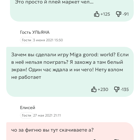
Это просто й плей маркет чел...
+
125
-
91
Нравится
Не нрав
Гость УЛЬЯНА
Гости
3 июня 2021 15:50
Зачем вы сделали игру Miga gorod: world? Если
в неё нельзя поиграть? Я захожу а там белый
экран! Один час ждала и ни чего! Нету взлом
не работает
+
230
-
135
Нравится
Не нрав
Елисей
Гости
27 мая 2021 21:11
чо за фигню вы тут скачиваете а?