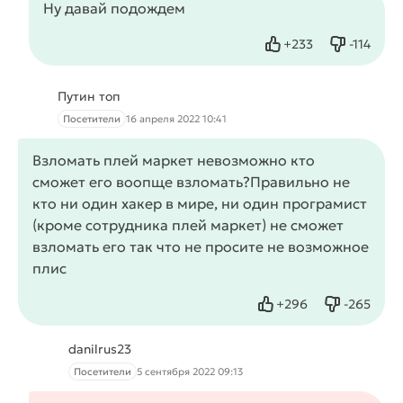
Ну давай подождем
+
233
-
114
Нравится
Не нрав
Путин топ
Посетители
16 апреля 2022 10:41
Взломать плей маркет невозможно кто
сможет его воопще взломать?Правильно не
кто ни один хакер в мире, ни один програмист
(кроме сотрудника плей маркет) не сможет
взломать его так что не просите не возможное
плис
+
296
-
265
Нравится
Не нрави
danilrus23
Посетители
5 сентября 2022 09:13