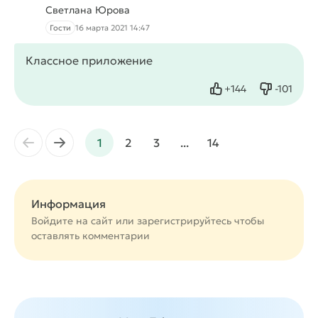
Светлана Юрова
Гости
16 марта 2021 14:47
Классное приложение
+
144
-
101
Нравится
Не нрав
←
→
1
2
3
...
14
Информация
Войдите на сайт или
зарегистрируйтесь
чтобы
оставлять комментарии