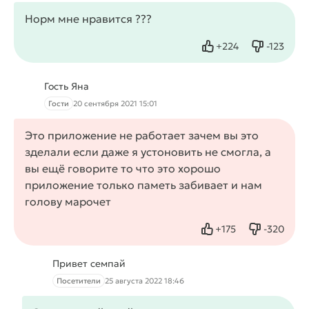
Норм мне нравится ???
+
224
-
123
Нравится
Не нрав
Гость Яна
Гости
20 сентября 2021 15:01
Это приложение не работает зачем вы это
зделали если даже я устоновить не смогла, а
вы ещё говорите то что это хорошо
приложение только паметь забивает и нам
голову марочет
+
175
-
320
Нравится
Не нрави
Привет семпай
Посетители
25 августа 2022 18:46