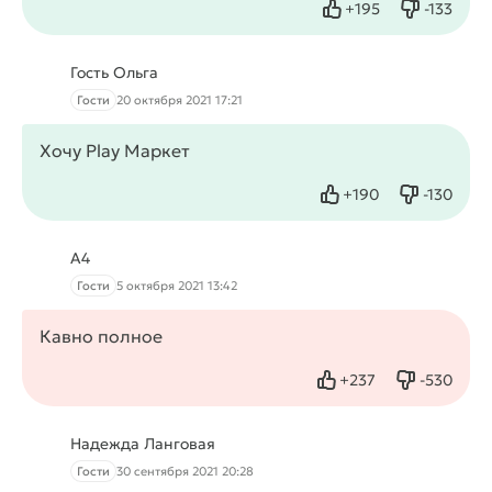
+
195
-
133
Нравится
Не нрав
Гость Ольга
Гости
20 октября 2021 17:21
Хочу Play Маркет
+
190
-
130
Нравится
Не нрав
А4
Гости
5 октября 2021 13:42
Кавно полное
+
237
-
530
Нравится
Не нрави
Надежда Ланговая
Гости
30 сентября 2021 20:28