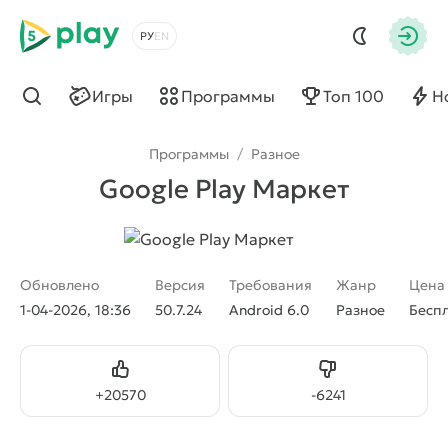
5play
Выбрать язык
Авто
Игры
Программы
Топ 100
Н
Найти
Программы
/
Разное
Google Play Маркет
Обновлено
Версия
Требования
Жанр
Цена
1-04-2026, 18:36
50.7.24
Android 6.0
Разное
Бесп
Нравится
Не нравится
+
20570
-
6241