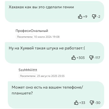
Хахахах как вы это сделали гении
+
9
-
2
Нравится
Не нрав
ПрофесиОнальный
Посетители
10 июля 2024 19:08
Ну на Хуявей такая штука не работает:(
+
303
-
117
Нравится
Не нрав
Ssshhhiiittt
Посетители
23 августа 2025 23:55
Может оно есть на вашем телефоне/
планшете?
+
33
-
30
Нравится
Не нрав