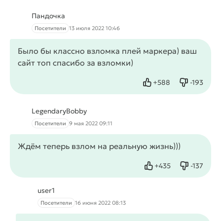
Пандочка
Посетители
13 июля 2022 10:46
Было бы классно взломка плей маркера) ваш
сайт топ спасибо за взломки)
+
588
-
193
Нравится
Не нрав
LegendaryBobby
Посетители
9 мая 2022 09:11
Ждём теперь взлом на реальную жизнь)))
+
435
-
137
Нравится
Не нрав
user1
Посетители
16 июня 2022 08:13