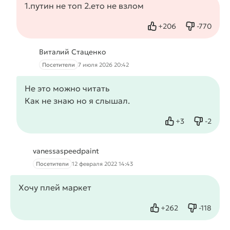
1.путин не топ 2.ето не взлом
+
206
-
770
Нравится
Не нрави
Виталий Стаценко
Посетители
7 июля 2026 20:42
Не это можно
чит
ать
Как не знаю но я слышал.
+
3
-
2
Нравится
Не нрав
vanessaspeedpaint
Посетители
12 февраля 2022 14:43
Хочу плей маркет
+
262
-
118
Нравится
Не нрав