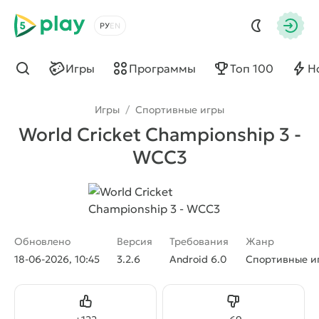
5play
Выбрать язык
Авто
Игры
Программы
Топ 100
Н
Найти
Игры
/
Спортивные игры
World Cricket Championship 3 -
WCC3
Обновлено
Версия
Требования
Жанр
18-06-2026, 10:45
3.2.6
Android 6.0
Спортивные и
Нравится
Не нравится