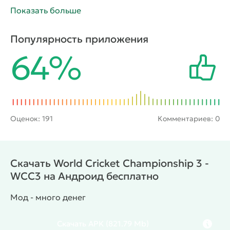
другими техническими возможностями,
Показать больше
повышающими реализм и зрелищность матчей.
Также фанаты крикета не останутся
Популярность приложения
равнодушными наличию нескольких видов
64%
игровых режимов, начиная от управления
определенной командой и заканчивая карьерой
отдельного спортсмена. Порадует геймеров и
озвучка матчей от профессиональных
комментаторов, популярных в среде крикета.
Оценок:
191
Комментариев: 0
Скачать World Cricket Championship 3 -
WCC3 на Андроид бесплатно
Мод - много денег
Скачать
APK
(821.79 Mb)