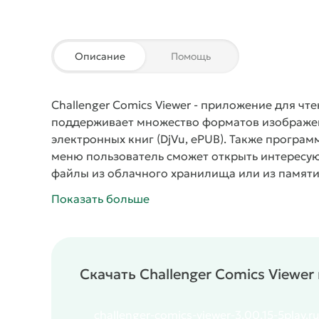
Описание
Помощь
Challenger Comics Viewer
- приложение для чте
поддерживает множество форматов изображений
электронных книг (DjVu, ePUB). Также програ
меню пользователь сможет открыть интересую
файлы из облачного хранилища или из памяти
комфортны благодаря адаптации под любой э
Показать больше
загрузки страниц.
Скачать Challenger Comics Viewe
challenger-comics-viewer-3.00.15-5play.r