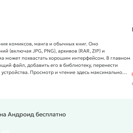
ния комиксов, манга и обычных книг. Оно
 (включая JPG, PNG), архивов (RAR, ZIP) и
мма может похвастать хорошим интерфейсом. В главном
щий файл, добавить его в библиотеку, перенести
 устройства. Просмотр и чтение здесь максимально
кран и возможности автоматической прокрутки и
r на Андроид бесплатно
u.apk