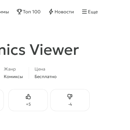
ммы
Топ 100
Новости
Еще
mics Viewer
Жанр
Цена
Комиксы
Бесплатно
Нравится
Не нравится
+
5
-
4