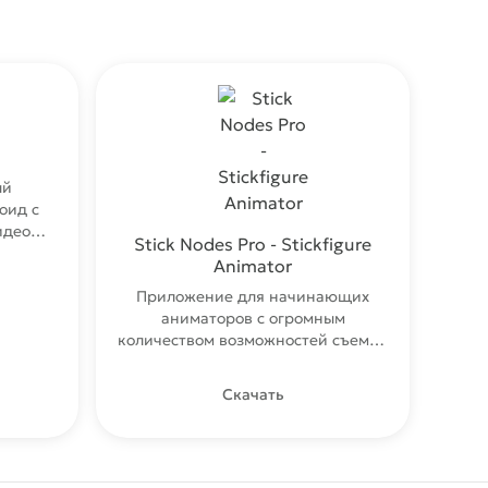
ый
оид с
идео
Stick Nodes Pro - Stickfigure
80p.
Animator
Приложение для начинающих
аниматоров с огромным
количеством возможностей съемки
мультфильмов.
Скачать