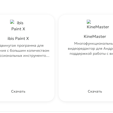
KineMaster
ibis Paint X
Многофункциональн
двинутая программа для
видеоредактор для Андр
ния с большим количеством
поддержкой работы с в
ссиональных инструментов
высокого разрешения 10
и удобным
Скачать
Скачать