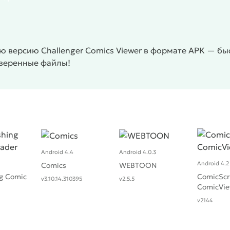
 версию Challenger Comics Viewer в формате APK — быс
оверенные файлы!
Android 4.4
Android 4.0.3
Android 4.2
Comics
WEBTOON
ng Comic
ComicScr
v3.10.14.310395
v2.5.5
ComicVie
v2144