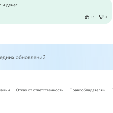
п и денег
+
3
-
1
Нравится
Не нр
ледних обновлений
мации
Отказ от ответственности
Правообладателям