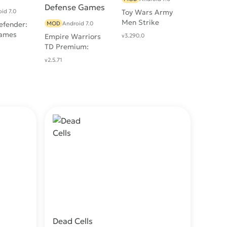
id 7.0
Toy Wars Army
Men Strike
efender:
MOD
Android 7.0
Games
Empire Warriors
v3.290.0
TD Premium:
Tower Defense
v2.5.71
Games
Dead Cells
качать
Скачать