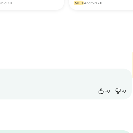
roid 7.0
MOD
Android 7.0
+
0
-
0
Нравится
Не нр