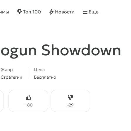
ммы
Топ 100
Новости
Еще
Shogun Showdown
Жанр
Цена
Стратегии
Бесплатно
Нравится
Не нравится
+
80
-
29