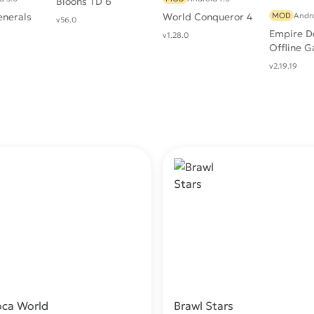
Bloons TD 6
enerals
World Conqueror 4
MOD
Andro
v56.0
Empire D
v1.28.0
Offline 
v2.19.19
oca World
Brawl Stars
Скачать
С