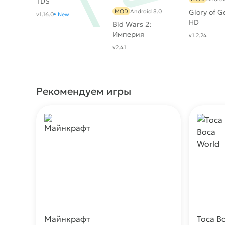
TDS
MOD
Android 8.0
Glory of G
v1.16.0
New
HD
Bid Wars 2:
Империя
v1.2.24
ломбарда
v2.41
Рекомендуем игры
Майнкрафт
Toca B
Скачать