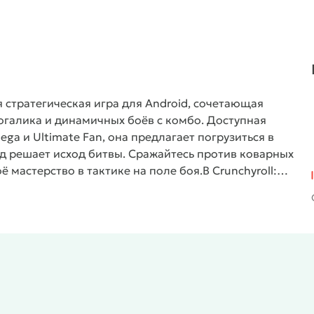
я стратегическая игра для Android, сочетающая
огалика и динамичных боёв с комбо. Доступная
ga и Ultimate Fan, она предлагает погрузиться в
д решает исход битвы. Сражайтесь против коварных
ё мастерство в тактике на поле боя.
В
Crunchyroll:
ном, чья судьба зависит от правильности принятых
где важна не только сила атак, но и
особность предугадывать действия противника.
процедурной генерации локаций и случайно
его персонажа. Собирайте уникальные комбинации
в, и испытывайте их в схватках с боссами, которые
з ключевых особенностей игры - стилизованное
у старых японских гравюр и современных аниме. Мир