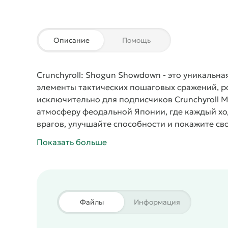
Описание
Помощь
Crunchyroll: Shogun Showdown
- это уникальна
элементы тактических пошаговых сражений, р
исключительно для подписчиков Crunchyroll Me
атмосферу феодальной Японии, где каждый хо
врагов, улучшайте способности и покажите сво
Shogun Showdown
игроку предстоит стать вои
Показать больше
решений. Игра предлагает пошаговую систему, 
позиционирование, управление навыками и сп
Каждая партия — это новый вызов благодаря 
появляющимся артефактам, усиливающим ваш
атак, чтобы создать непобедимую колоду ударо
Файлы
Информация
проверят вашу стратегию на прочность.
Одна и
пиксельное оформление , передающее эстетик