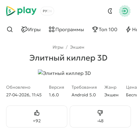
5play
Выбрать язык
Авто
Игры
Программы
Топ 100
Н
Найти
Игры
/
Экшен
Элитный киллер 3D
Обновлено
Версия
Требования
Жанр
Цена
27-04-2026, 11:45
1.6.0
Android 5.0
Экшен
Бесп
Нравится
Не нравится
+
92
-
48