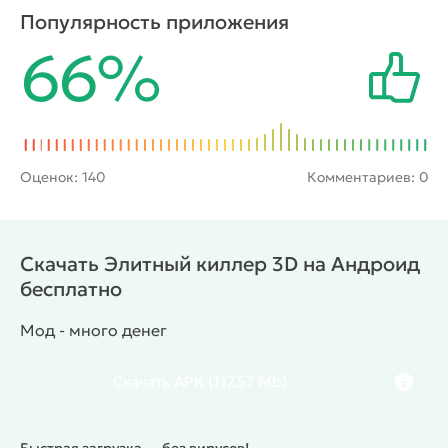
и различная амуниция: гранаты, аптечки и др.
Популярность приложения
Пользователя ждут динамичные перестрелки,
66%
более сотни заданий и трёх десятков видов
оружия. Также здесь имеется режим сражений с
другими игроками.
Оценок:
140
Комментариев: 0
Скачать Элитный киллер 3D на Андроид
бесплатно
Мод - много денег
Скачать
APK
(117.57 Mb)