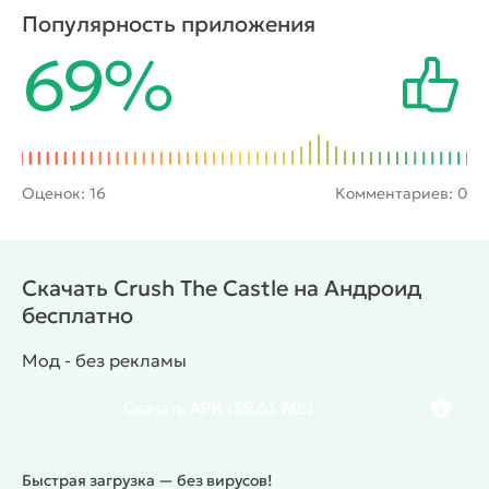
боевые характеристики и эффективность. Помимо
Популярность приложения
этого тут имеются различные типы снарядов.
69%
Каждый требуется разрушить за наименьшее
количество выстрелов, чтобы сэкономить ресурсы
и заработать больше очков.
Оценок:
16
Комментариев: 0
Скачать Crush The Castle на Андроид
бесплатно
Мод - без рекламы
Скачать
APK
(35.63 Mb)
Быстрая загрузка — без вирусов!