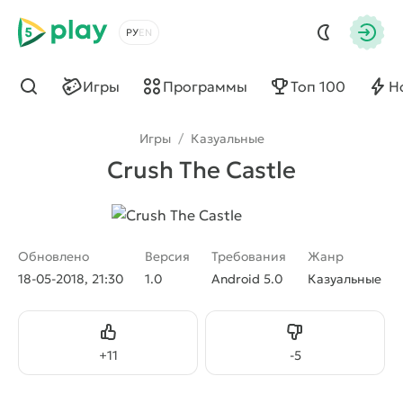
5play
Выбрать язык
Авто
Игры
Программы
Топ 100
Н
Найти
Игры
/
Казуальные
Crush The Castle
Обновлено
Версия
Требования
Жанр
18-05-2018, 21:30
1.0
Android 5.0
Казуальные
Нравится
Не нравится
+
11
-
5