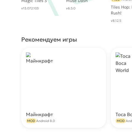
Magic Tiles 3
Muse Dash
Tiles Hop
v13.072.103
v6.5.0
Rush!
v8.12.5
Рекомендуем игры
Майнкрафт
Toca B
Скачать
MOD
Android 8.0
MOD
And