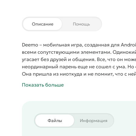
Описание
Помощь
Deemo
– мобильная игра, созданная для Andro
всеми сопутствующими элементами. Одинокий
угасает без друзей и общения. Все, что он мож
неординарный парень еще не сошел с ума. Но 
Она пришла из ниоткуда и не помнит, что с не
быстро объединяет двух героев. Чтобы помочь
Показать больше
исполнить как можно больше композиций. Но д
что будет потом? Как повернется судьба, когд
запустите увлекательную игру
Deemo
на своем 
управления не составит труда. Разработчики 
развлечение преподнесет сплошное удовольст
Файлы
Информация