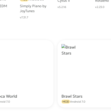
Cytus II
Rotaeno
: EDM
Simply Piano by
v5.2.16
v2.23.0
JoyTunes
v7.31.7
oca World
Brawl Stars
Скачать
С
roid 7.0
MOD
Android 7.0