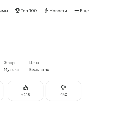
ммы
Топ 100
Новости
Еще
Жанр
Цена
Музыка
Бесплатно
Нравится
Не нравится
+
248
-
140