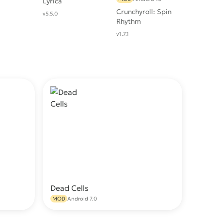
Lyrica
Crunchyroll: Spin
v5.5.0
Rhythm
v1.7.1
Dead Cells
качать
Скачать
MOD
Android 7.0