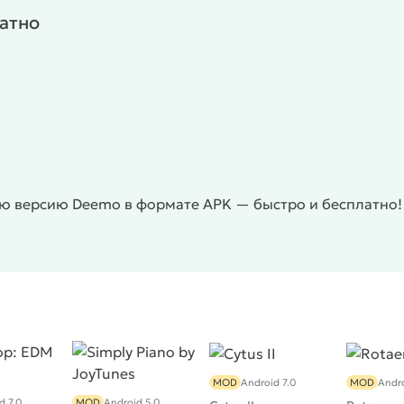
атно
ю версию Deemo в формате APK — быстро и бесплатно! 
MOD
Android 7.0
MOD
Andro
d 7.0
MOD
Android 5.0