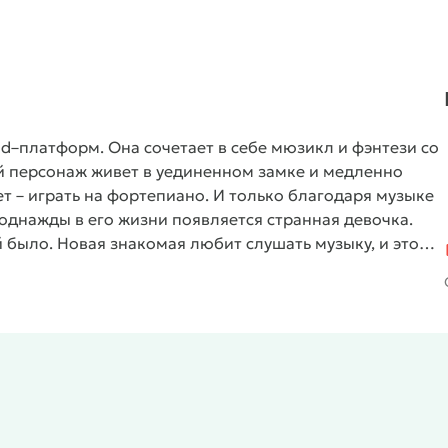
id–платформ. Она сочетает в себе мюзикл и фэнтези со
 персонаж живет в уединенном замке и медленно
ет – играть на фортепиано. И только благодаря музыке
однажды в его жизни появляется странная девочка.
й было. Новая знакомая любит слушать музыку, и это
 девочке восстановить события минувших дней, нужно
ля начала потребуется найти их в огромном замке.
А
а девчонка обретет память? Об этом вы узнаете, если
устройстве. Вникнуть в суть и изучить все нюансы
позаботились о легкости восприятия, поэтому
вие.