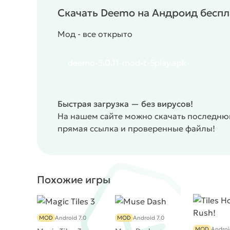
Скачать Deemo на Андроид беспл
Мод - все открыто
deemo-5.0.11-mod-t-5play.apk
Быстрая загрузка — без вирусов!
На нашем сайте можно скачать последню
прямая ссылка и проверенные файлы!
Похожие игры
MOD
Android 7.0
MOD
Android 7.0
MOD
Androi