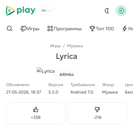
5play
Выбрать язык
Авто
Игры
Программы
Топ 100
Н
Найти
Игры
/
Музыка
Lyrica
ARM64
Обновлено
Версия
Требования
Жанр
Цен
27-05-2026, 18:37
5.5.0
Android 7.0
Музыка
Бес
Нравится
Не нравится
+
338
-
216