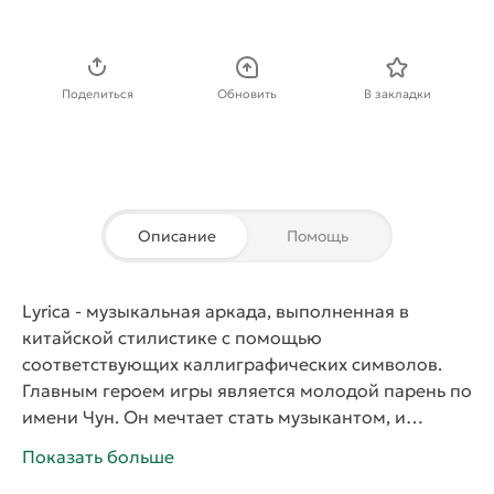
Скачать APK
Поделиться
Обновить
В закладки
Описание
Помощь
Lyrica
- музыкальная
аркада
, выполненная в
китайской стилистике с помощью
соответствующих каллиграфических символов.
Главным героем игры является молодой парень по
имени Чун. Он мечтает стать музыкантом, и
однажды ему снится сон, в котором он
Показать больше
отправляется в Древний Китай и встречает там