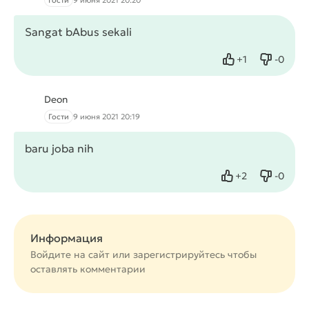
Гости
9 июня 2021 20:20
Sangat bAbus sekali
+
1
-
0
Нравится
Не нрав
Deon
Гости
9 июня 2021 20:19
baru joba nih
+
2
-
0
Нравится
Не нрав
Информация
Войдите на сайт или
зарегистрируйтесь
чтобы
оставлять комментарии