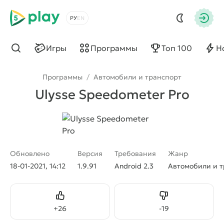
5play
Выбрать язык
Авто
Игры
Программы
Топ 100
Н
Найти
Программы
/
Автомобили и транспорт
Ulysse Speedometer Pro
Обновлено
Версия
Требования
Жанр
18-01-2021, 14:12
1.9.91
Android 2.3
Автомобили и т
Нравится
Не нравится
+
26
-
19