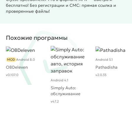
бесплатно! Без регистрации и СМС: прямая ссылка и
проверенные файлы!
Похожие программы
MOD
Android 8.0
Android 5.1
OBDeleven
Pathadisha
v0.107.0
v2.0.33
Android 4.1
Simply Auto:
обслуживание
авто, история
v47.2
заправок